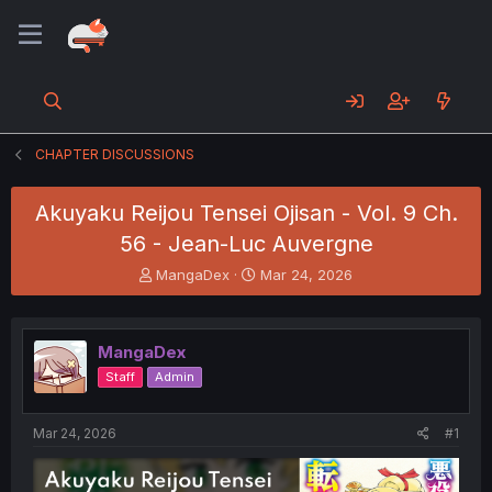
CHAPTER DISCUSSIONS
Akuyaku Reijou Tensei Ojisan - Vol. 9 Ch.
56 - Jean-Luc Auvergne
T
S
MangaDex
Mar 24, 2026
h
t
r
a
e
r
MangaDex
a
t
d
d
Staff
Admin
s
a
t
t
a
e
Mar 24, 2026
#1
r
t
e