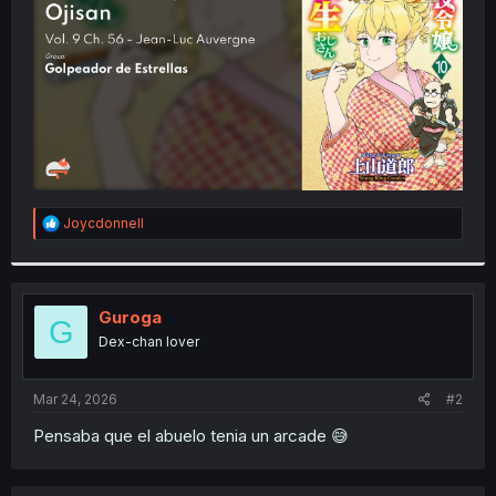
r
R
Joycdonnell
e
a
c
t
i
Guroga
G
o
Dex-chan lover
n
s
:
Mar 24, 2026
#2
Pensaba que el abuelo tenia un arcade 😅