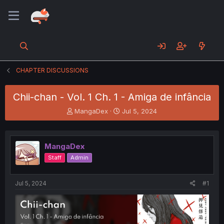
CHAPTER DISCUSSIONS
Chii-chan - Vol. 1 Ch. 1 - Amiga de infância
T
S
MangaDex
Jul 5, 2024
h
t
r
a
e
r
MangaDex
a
t
d
d
Staff
Admin
s
a
t
t
a
e
Jul 5, 2024
#1
r
t
e
r