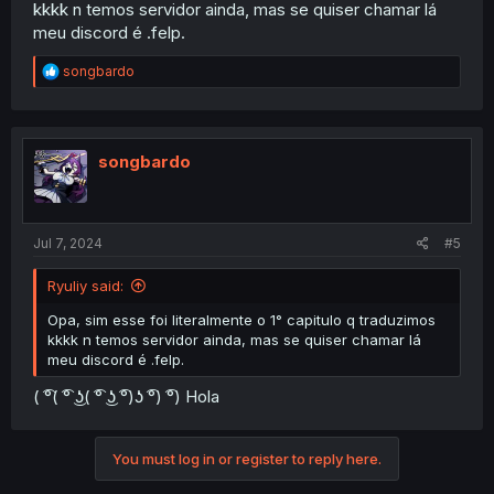
kkkk n temos servidor ainda, mas se quiser chamar lá
meu discord é .felp.
R
songbardo
e
a
c
t
i
songbardo
o
n
s
:
Jul 7, 2024
#5
Ryuliy said:
Opa, sim esse foi literalmente o 1° capitulo q traduzimos
kkkk n temos servidor ainda, mas se quiser chamar lá
meu discord é .felp.
( ͡°( ͡° ͜ʖ( ͡° ͜ʖ ͡°)ʖ ͡°) ͡°) Hola
You must log in or register to reply here.