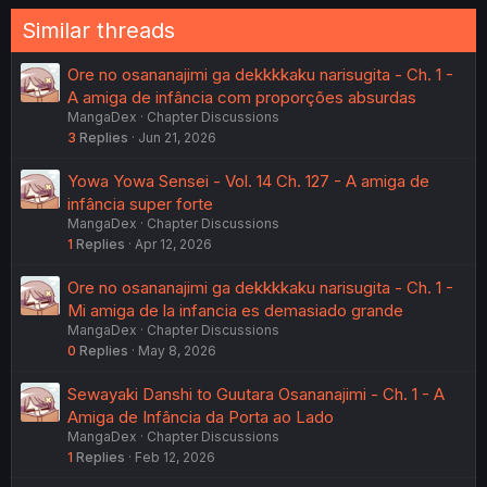
Similar threads
Ore no osananajimi ga dekkkkaku narisugita - Ch. 1 -
A amiga de infância com proporções absurdas
MangaDex
Chapter Discussions
3
Replies
Jun 21, 2026
Yowa Yowa Sensei - Vol. 14 Ch. 127 - A amiga de
infância super forte
MangaDex
Chapter Discussions
1
Replies
Apr 12, 2026
Ore no osananajimi ga dekkkkaku narisugita - Ch. 1 -
Mi amiga de la infancia es demasiado grande
MangaDex
Chapter Discussions
0
Replies
May 8, 2026
Sewayaki Danshi to Guutara Osananajimi - Ch. 1 - A
Amiga de Infância da Porta ao Lado
MangaDex
Chapter Discussions
1
Replies
Feb 12, 2026