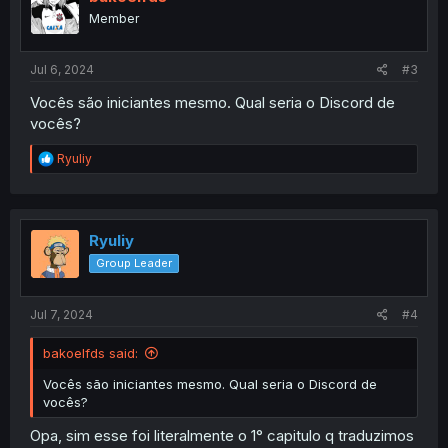
Member
Jul 6, 2024
#3
Vocês são iniciantes mesmo. Qual seria o Discord de
vocês?
R
Ryuliy
e
a
c
t
i
Ryuliy
o
Group Leader
n
s
:
Jul 7, 2024
#4
bakoelfds said:
Vocês são iniciantes mesmo. Qual seria o Discord de
vocês?
Opa, sim esse foi literalmente o 1° capitulo q traduzimos