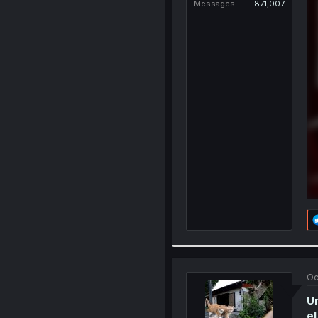
Messages
871,007
Oc
Un
el