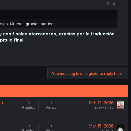
#4
amigo. Muchas gracias por leer
 con finales aterradores, gracias por la traducción
ítulo final.
You must log in or register to reply here.
ru
Feb 12, 2026
0
1
Replies
Views
MangaDex
Mar 15, 2026
8
9
Replies
Views