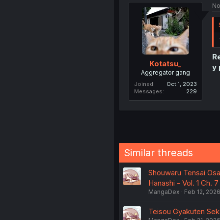
No
Re
Kotatsu_
y 
Aggregator gang
Joined
Oct 1, 2023
Messages
229
Similar threads
Shouwaru Tensai Osa
Hanashi - Vol. 1 Ch. 7
MangaDex
Feb 12, 202
Teisou Gyakuten Seka