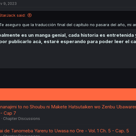
v 9, 2023
i
o
n
StarJack said:
s
:
Te aseguro que la traducción final del capítulo no pasara del año, mi 
almente es un manga genial, cada historia es entretenida y
por publicarlo acá, estaré esperando para poder leer el cap
nanajimi to no Shoubu ni Makete Hatsutaiken wo Zenbu Ubaware
 - Cap 7
6
Chapter Discussions
i de Tanomeba Yareru to Uwasa no Ore - Vol. 1 Ch. 5 - Cap. 5