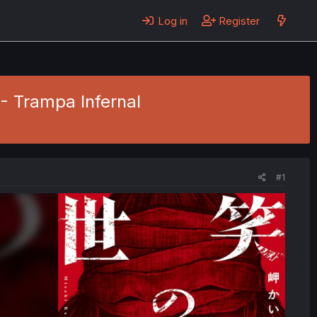
Log in
Register
 - Trampa Infernal
#1