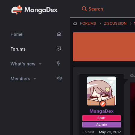
Search
FORUMS
DISCUSSION
Home
Forums
What's new
Oc
Members
MangaDex
Staff
Admin
Joined
May 29, 2012