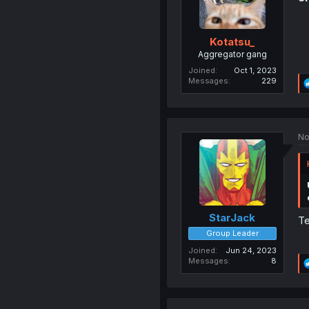
Kotatsu_
Aggregator gang
Joined
Oct 1, 2023
Messages
229
No
StarJack
Te
Group Leader
Joined
Jun 24, 2023
Messages
8