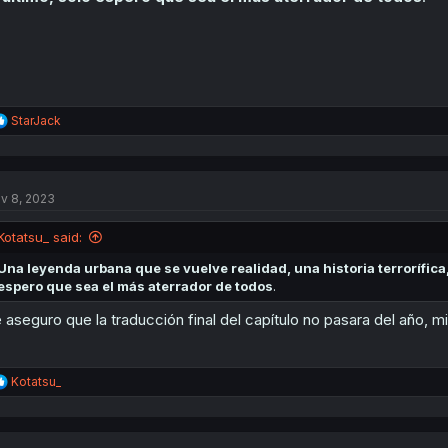
:
R
StarJack
e
a
c
t
v 8, 2023
i
o
n
Kotatsu_ said:
s
:
Una leyenda urbana que se vuelve realidad, una historia terrorífica, 
espero que sea el más aterrador de todos
.
 aseguro que la traducción final del capítulo no pasara del año, 
R
Kotatsu_
e
a
c
t