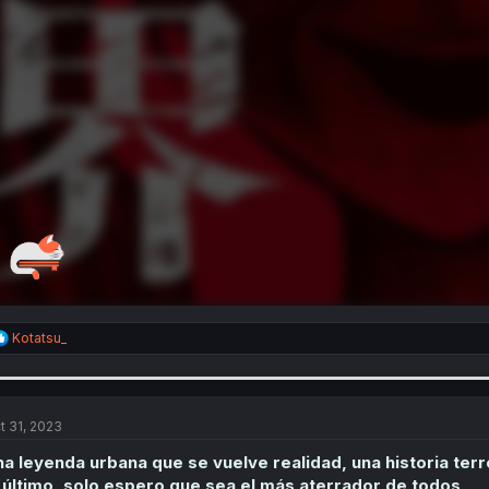
R
Kotatsu_
e
a
c
t
i
t 31, 2023
o
n
a leyenda urbana que se vuelve realidad, una historia terro
s
 último, solo espero que sea el más aterrador de todos
.