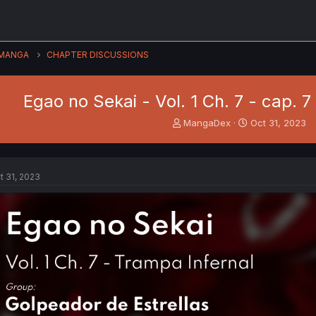
MANGA
CHAPTER DISCUSSIONS
Egao no Sekai - Vol. 1 Ch. 7 - cap. 7
T
S
MangaDex
Oct 31, 2023
h
t
r
a
e
r
a
t
t 31, 2023
d
d
s
a
t
t
a
e
r
t
e
r