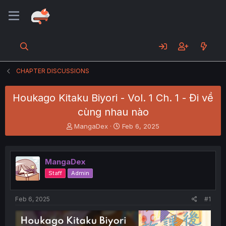
CHAPTER DISCUSSIONS
Houkago Kitaku Biyori - Vol. 1 Ch. 1 - Đi về
cùng nhau nào
T
S
MangaDex
Feb 6, 2025
h
t
r
a
e
r
MangaDex
a
t
d
d
Staff
Admin
s
a
t
t
a
e
Feb 6, 2025
#1
r
t
e