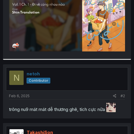
r
netoh
N
Contributor
Feb 6, 2025
#2
trông nu9 mát mát dễ thương ghê, tích cực nữa
TakashiSon