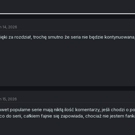
n 14, 2026
ięki za rozdział, trochę smutno że seria nie będzie kontynuowana
n 15, 2026
wet popularne serie mają nikłą ilość komentarzy, jeśli chodzi o 
co do serii, całkiem fajnie się zapowiada, chociaż nie jestem fank