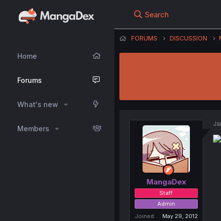
Search
FORUMS
DISCUSSION
Home
Forums
What's new
Ja
Members
MangaDex
Staff
Admin
Joined
May 29, 2012