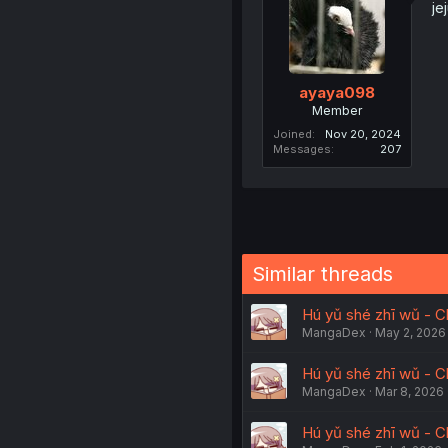
je
ayaya098
Member
Joined
Nov 20, 2024
Messages
207
Similar threads
Hú yǔ shé zhī wǔ - C
MangaDex
May 2, 2026
Hú yǔ shé zhī wǔ - C
MangaDex
Mar 8, 2026
Hú yǔ shé zhī wǔ - C