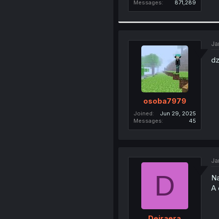
Messages
871,289
Ja
dz
osoba7979
Joined
Jun 29, 2025
Messages
45
Ja
D
Na
A 
Deiraera