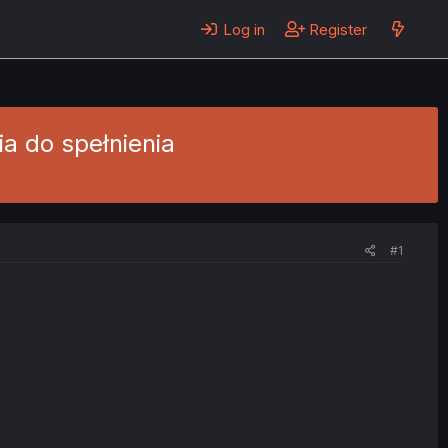
Log in
Register
ia do spełnienia
#1