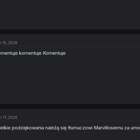
n 15, 2026
mentuje komentuje Komentuje
n 17, 2026
elkie podziękowania należą się tłumaczowi Marvillosiemu za um