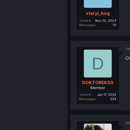
staryi_bog
Joined
Nov 10, 2024
Messages
10
Ja
D
Ch
DOKTOREK50
Member
Joined
Jan 17, 2025
Messages
234
Ja