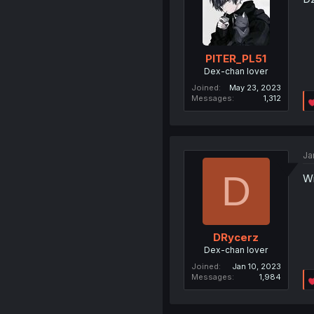
PITER_PL51
Dex-chan lover
Joined
May 23, 2023
Messages
1,312
Ja
D
Wi
DRycerz
Dex-chan lover
Joined
Jan 10, 2023
Messages
1,984