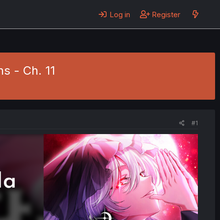
Log in
Register
ns - Ch. 11
#1