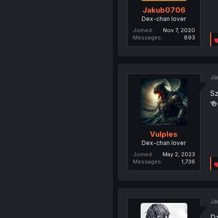
Jakub0706
Dex-chan lover
Joined
Nov 7, 2020
Messages
893
Ja
Sz
🍻
Vulples
Dex-chan lover
Joined
May 2, 2023
Messages
1,736
Ja
Dz