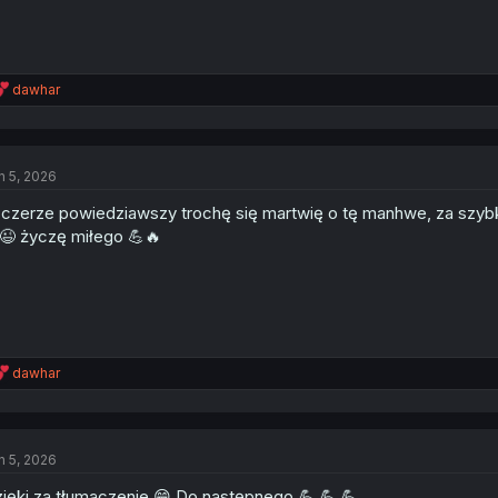
R
dawhar
e
a
c
t
n 5, 2026
i
o
czerze powiedziawszy trochę się martwię o tę manhwe, za szybko
n
s
😉 życzę miłego 💪🔥
:
R
dawhar
e
a
c
t
n 5, 2026
i
o
ięki za tłumaczenie 😁 Do następnego 💪 💪 💪
n