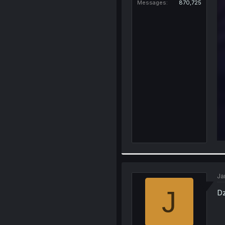
Messages
870,725
Ja
J
Dz