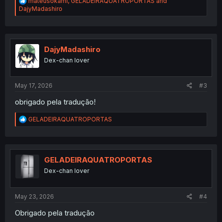
R
mateusokami
,
GELADEIRAQUATROPORTAS
and
e
DajyMadashiro
a
c
t
i
o
DajyMadashiro
n
Dex-chan lover
s
:
May 17, 2026
#3
obrigado pela tradução!
R
GELADEIRAQUATROPORTAS
e
a
c
t
i
GELADEIRAQUATROPORTAS
o
Dex-chan lover
n
s
:
May 23, 2026
#4
Obrigado pela tradução