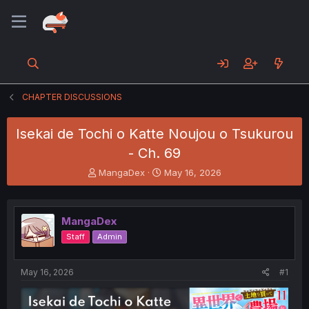
CHAPTER DISCUSSIONS
Isekai de Tochi o Katte Noujou o Tsukurou
- Ch. 69
T
S
MangaDex
May 16, 2026
h
t
r
a
e
r
MangaDex
a
t
d
d
Staff
Admin
s
a
t
t
a
e
May 16, 2026
#1
r
t
e