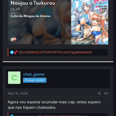
r
R
GELADEIRAQUATROPORTAS
and
DajyMadashiro
e
a
c
t
i
chat_game
C
o
Group Leader
n
s
:
May 16, 2026
#2
Agora vou esperar acumular mais cap. entao espero
que nao fiquem chateados.