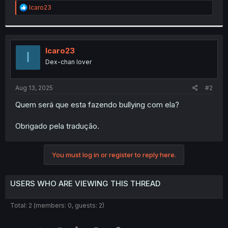
R
Icaro23
r
e
a
c
t
i
Icaro23
I
o
Dex-chan lover
n
s
:
Aug 13, 2025
#2
Quem será que esta fazendo bullying com ela?
Obrigado pela tradução.
You must log in or register to reply here.
USERS WHO ARE VIEWING THIS THREAD
Total: 2 (members: 0, guests: 2)