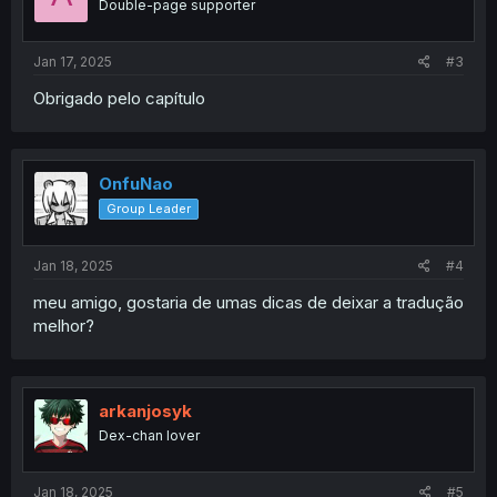
Double-page supporter
Jan 17, 2025
#3
Obrigado pelo capítulo
OnfuNao
Group Leader
Jan 18, 2025
#4
meu amigo, gostaria de umas dicas de deixar a tradução
melhor?
arkanjosyk
Dex-chan lover
Jan 18, 2025
#5