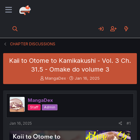
CHAPTER DISCUSSIONS
Kaii to Otome to Kamikakushi - Vol. 3 Ch.
31.5 - Omake do volume 3
T
S
MangaDex
Jan 16, 2025
h
t
r
a
e
r
MangaDex
a
t
d
d
Staff
Admin
s
a
t
t
a
e
Jan 16, 2025
#1
r
t
e