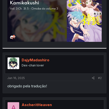
r
DajyMadashiro
Dex-chan lover
Jan 16, 2025
#2
obrigado pela tradução!
AscheritHeaven
A