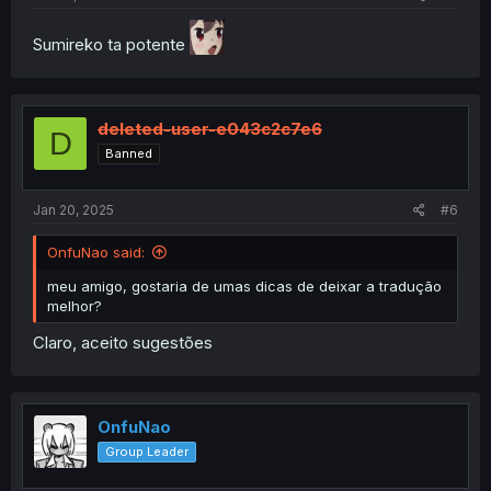
Sumireko ta potente
deleted-user-e043c2c7e6
D
Banned
Jan 20, 2025
#6
OnfuNao said:
meu amigo, gostaria de umas dicas de deixar a tradução
melhor?
Claro, aceito sugestões
OnfuNao
Group Leader