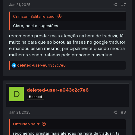
Jan 21, 2025
#7
Crimson_Solitaire said:
Claro, aceito sugestões
recomendo prestar mais atenção na hora de traduzir, tá
muito na cara que só botou as frases no google tradutor
e mandou assim mesmo, principalmente quando mostra
mulheres sendo tratadas pelo pronome masculino
R
deleted-user-e043c2c7e6
e
a
c
t
i
deleted-user-e043c2c7e6
D
o
Banned
n
s
:
Jan 21, 2025
#8
OnfuNao said:
recomendo prestar mais atenção na hora de traduzir, tá