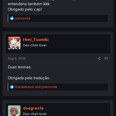
entenderia também kkk
Obrigado pelo cap!
R
joelzovisk
e
a
c
t
i
Himi_Tsumiki
o
Dex-chan lover
n
s
:
Aug 9, 2025
#5
Duas lesmas.
Obrigada pela tradução.
R
Stardarkdust
and
joelzovisk
e
a
c
t
i
duagreste
o
Dex-chan lover
n