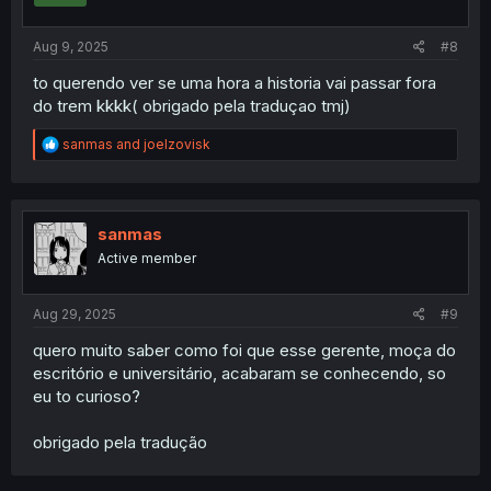
s
:
Aug 9, 2025
#8
to querendo ver se uma hora a historia vai passar fora
do trem kkkk( obrigado pela traduçao tmj)
R
sanmas
and
joelzovisk
e
a
c
t
i
sanmas
o
Active member
n
s
:
Aug 29, 2025
#9
quero muito saber como foi que esse gerente, moça do
escritório e universitário, acabaram se conhecendo, so
eu to curioso?
obrigado pela tradução