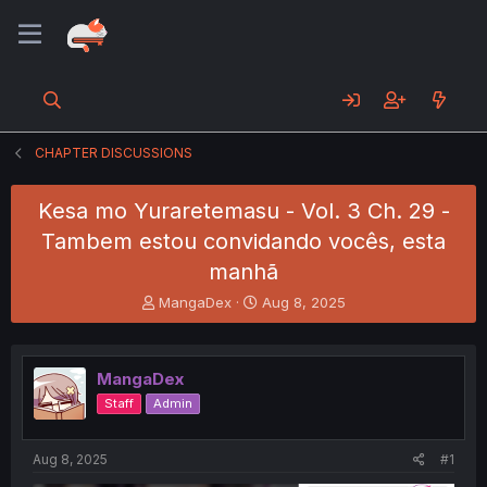
CHAPTER DISCUSSIONS
Kesa mo Yuraretemasu - Vol. 3 Ch. 29 -
Tambem estou convidando vocês, esta
manhã
T
S
MangaDex
Aug 8, 2025
h
t
r
a
e
r
MangaDex
a
t
d
d
Staff
Admin
s
a
t
t
a
e
Aug 8, 2025
#1
r