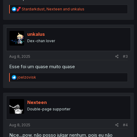
R
Stardarkdust
,
Nexteen
and
unkalus
e
a
c
t
i
unkalus
o
Dex-chan lover
n
s
:
Aug 8, 2025
#3
Esse foi um quase muito quase
R
joelzovisk
e
a
c
t
i
Nexteen
o
Double-page supporter
n
s
:
Aug 8, 2025
#4
Nice...pow, não posso julgar nenhum, pois eu não