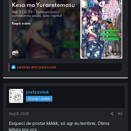
t
e
r
R
sanmas
and
joelzovisk
e
a
c
t
i
joelzovisk
o
Group Leader
n
s
:
Aug 8, 2025
#2
Esqueci de postar kkkkk, só agr eu lembrei. Ótima
leitura pra vcs