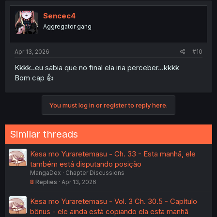
Sencec4
Aggregator gang
Apr 13, 2026
#10
Kkkk..eu sabia que no final ela iria perceber...kkkk
Bom cap 👍
You must log in or register to reply here.
Similar threads
Kesa mo Yuraretemasu - Ch. 33 - Esta manhã, ele
também está disputando posição
MangaDex
Chapter Discussions
8
Replies
Apr 13, 2026
Kesa mo Yuraretemasu - Vol. 3 Ch. 30.5 - Capítulo
bônus - ele ainda está copiando ela esta manhã