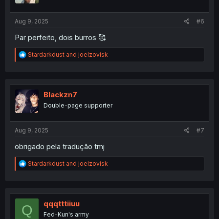
s
:
Aug 9, 2025
#6
Par perfeito, dois burros 🥰
R
Stardarkdust
and
joelzovisk
e
a
c
t
i
Blackzn7
o
Double-page supporter
n
s
:
Aug 9, 2025
#7
obrigado pela tradução tmj
R
Stardarkdust
and
joelzovisk
e
a
c
t
i
qqqtttiiuu
Q
o
Fed-Kun's army
n