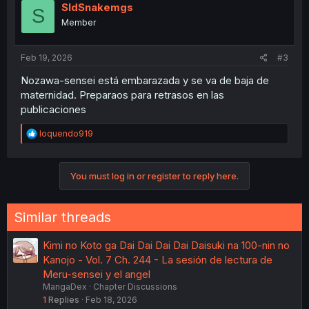
SldSnakemgs
S
Member
Feb 19, 2026
#3
Nozawa-sensei está embarazada y se va de baja de
maternidad. Preparaos para retrasos en las
publicaciones
R
loquendo919
e
a
c
You must log in or register to reply here.
t
i
o
n
Similar threads
s
:
Kimi no Koto ga Dai Dai Dai Dai Daisuki na 100-nin no
Kanojo - Vol. 7 Ch. 244 - La sesión de lectura de
Meru-sensei y el angel
MangaDex
Chapter Discussions
1
Replies
Feb 18, 2026