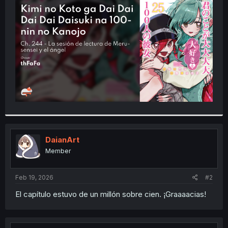
t
e
r
DaianArt
Member
Feb 19, 2026
#2
El capítulo estuvo de un millón sobre cien. ¡Graaaacias!