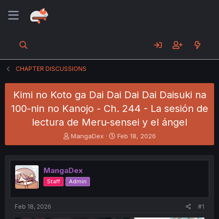
CHAPTER DISCUSSIONS
Kimi no Koto ga Dai Dai Dai Dai Daisuki na
100-nin no Kanojo - Ch. 244 - La sesión de
lectura de Meru-sensei y el ángel
T
S
MangaDex
Feb 18, 2026
h
t
r
a
e
r
MangaDex
a
t
d
d
Staff
Admin
s
a
t
t
a
e
Feb 18, 2026
#1
r