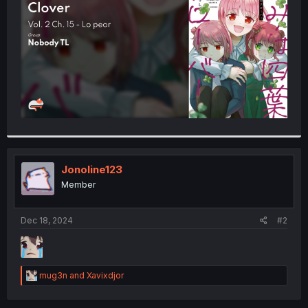
r
Jonoline123
Member
Dec 18, 2024
#2
R
mug3n
and
Xavixdjor
e
a
c