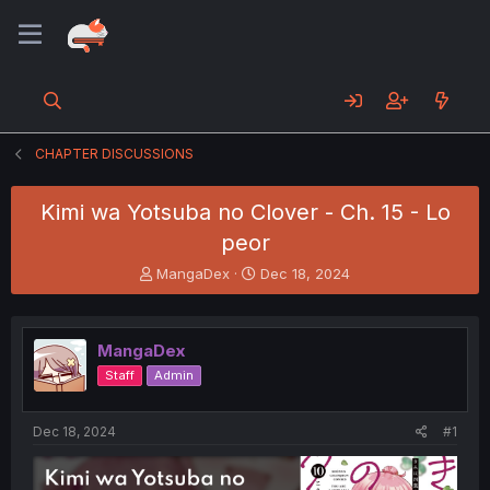
CHAPTER DISCUSSIONS
Kimi wa Yotsuba no Clover - Ch. 15 - Lo
peor
T
S
MangaDex
Dec 18, 2024
h
t
r
a
e
r
MangaDex
a
t
d
d
Staff
Admin
s
a
t
t
a
e
Dec 18, 2024
#1
r
t
e