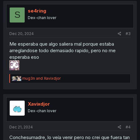
t
i
se4ring
S
o
Dex-chan lover
n
s
:
Dec 20, 2024
#3
Me esperaba que algo saliera mal porque estaba
arreglandose todo demasiado rapido, pero no me
esperaba eso
R
mug3n
and
Xavixdjor
e
a
c
t
i
Xavixdjor
o
Dex-chan lover
n
s
:
Dec 21, 2024
#4
Conchesumadre, lo veía venir pero no crei que fuera tan