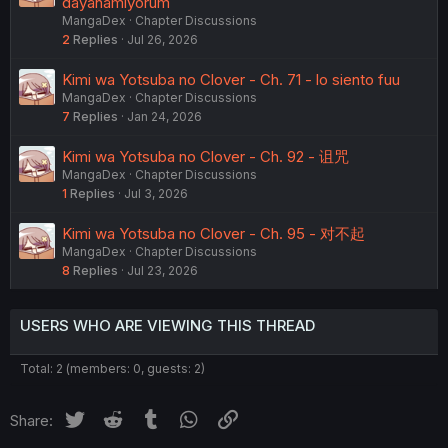
dayanamıyorum
MangaDex
Chapter Discussions
2
Replies
Jul 26, 2026
Kimi wa Yotsuba no Clover - Ch. 71 - lo siento fuu
MangaDex
Chapter Discussions
7
Replies
Jan 24, 2026
Kimi wa Yotsuba no Clover - Ch. 92 - 诅咒
MangaDex
Chapter Discussions
1
Replies
Jul 3, 2026
Kimi wa Yotsuba no Clover - Ch. 95 - 对不起
MangaDex
Chapter Discussions
8
Replies
Jul 23, 2026
USERS WHO ARE VIEWING THIS THREAD
Total: 2 (members: 0, guests: 2)
Twitter
Reddit
Tumblr
WhatsApp
Link
Share: