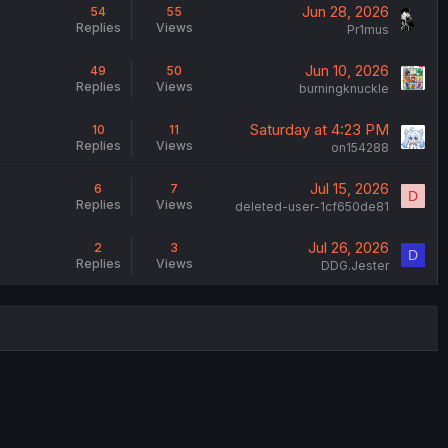
Jun 28, 2026
54
55
Replies
Views
Pr1mus
Jun 10, 2026
49
50
Replies
Views
burningknuckle
Saturday at 4:23 PM
10
11
Replies
Views
on154288
Jul 15, 2026
6
7
D
Replies
Views
deleted-user-1cf650de81
Jul 26, 2026
2
3
D
Replies
Views
DDG.Jester