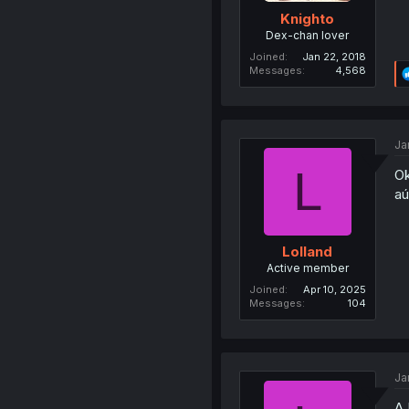
Knighto
Dex-chan lover
Joined
Jan 22, 2018
Messages
4,568
Ja
L
Ok
aú
Lolland
Active member
Joined
Apr 10, 2025
Messages
104
Ja
A 