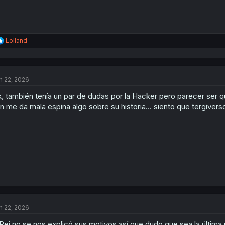
R
Lolland
e
a
c
t
n 22, 2026
i
o
, también tenía un par de dudas por la Hacker pero parecer ser qu
n
s
n me da mala espina algo sobre su historia... siento que tergivers
:
n 22, 2026
Rei no se nos explicó sus motivos así que dudo que sea la última 