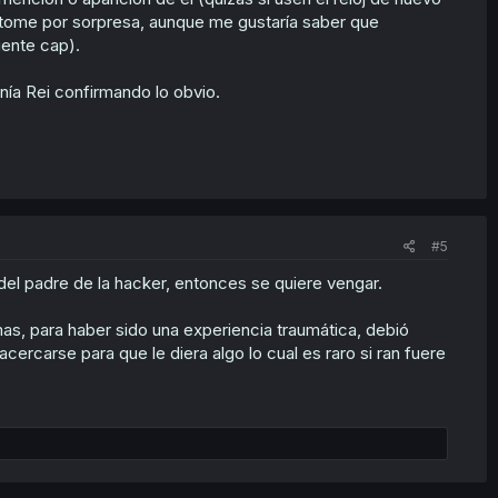
le tome por sorpresa, aunque me gustaría saber que
uente cap).
enía Rei confirmando lo obvio.
#5
el padre de la hacker, entonces se quiere vengar.
s, para haber sido una experiencia traumática, debió
cercarse para que le diera algo lo cual es raro si ran fuere