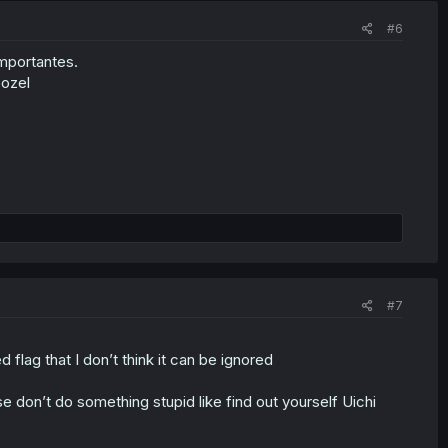
#6
mportantes.
Gozel
#7
 flag that I don’t think it can be ignored
 don’t do something stupid like find out yourself Uichi