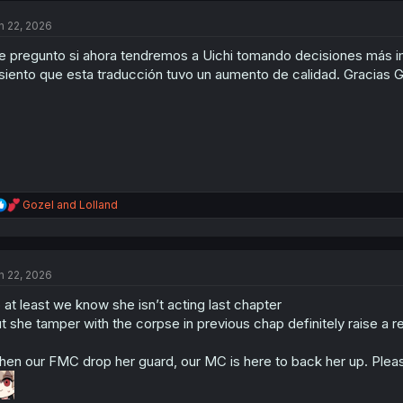
t
n 22, 2026
i
o
 pregunto si ahora tendremos a Uichi tomando decisiones más i
n
s
siento que esta traducción tuvo un aumento de calidad. Gracias 
:
R
Gozel
and
Lolland
e
a
c
t
n 22, 2026
i
o
 at least we know she isn’t acting last chapter
n
s
t she tamper with the corpse in previous chap definitely raise a red
:
en our FMC drop her guard, our MC is here to back her up. Please