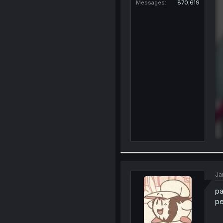
Messages
870,619
Ja
pa
pe