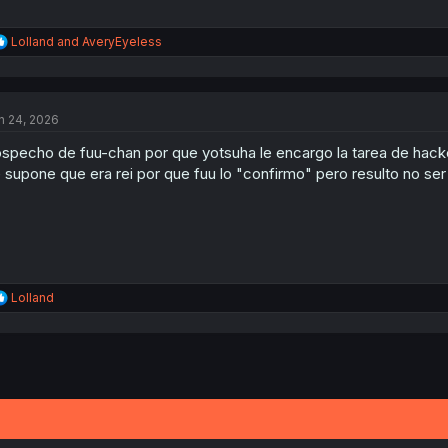
R
Lolland
and
AveryEyeless
e
a
c
t
n 24, 2026
i
o
specho de fuu-chan por que yotsuha le encargo la tarea de hackea
n
s
 supone que era rei por que fuu lo "confirmo" pero resulto no ser
:
R
Lolland
e
a
c
t
i
o
n
s
: