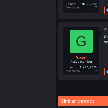
Joined
Feb 15, 2023
Messages
17
Ja
G
So
se
Gozel
Active member
Joined
Apr 23, 2025
Messages
27
Similar threads