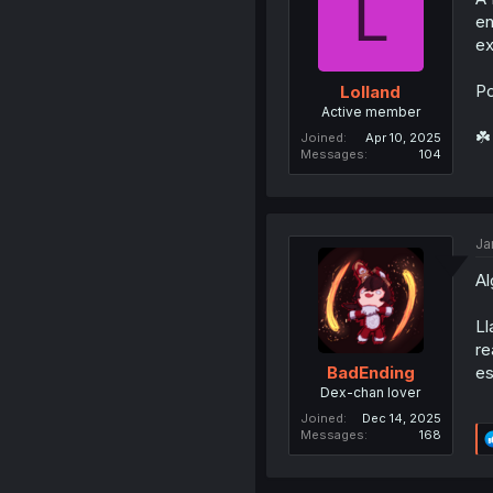
L
en
ex
Po
Lolland
Active member
☘️
Joined
Apr 10, 2025
Messages
104
Ja
Al
Ll
re
es
BadEnding
Dex-chan lover
Joined
Dec 14, 2025
Messages
168