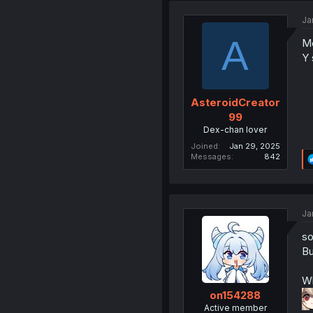
Ja
A
Me
Y 
AsteroidCreator
99
Dex-chan lover
Joined
Jan 29, 2025
Messages
842
Ja
so
Bu
Wh
on154288
Active member