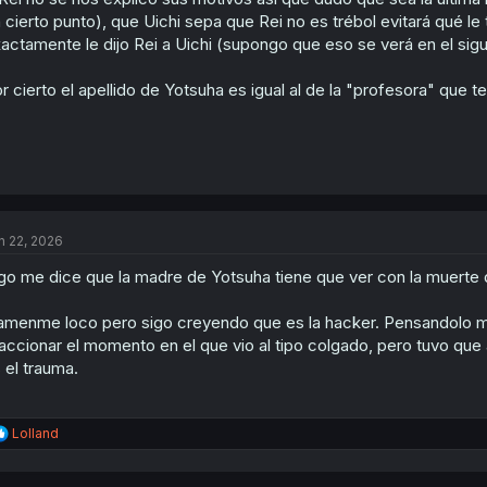
 cierto punto), que Uichi sepa que Rei no es trébol evitará qué 
actamente le dijo Rei a Uichi (supongo que eso se verá en el sig
r cierto el apellido de Yotsuha es igual al de la "profesora" que t
n 22, 2026
go me dice que la madre de Yotsuha tiene que ver con la muerte d
amenme loco pero sigo creyendo que es la hacker. Pensandolo ma
accionar el momento en el que vio al tipo colgado, pero tuvo que a
 el trauma.
R
Lolland
e
a
c