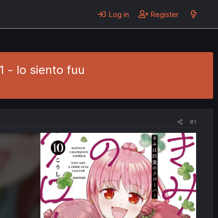
Log in
Register
 - lo siento fuu
#1