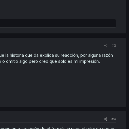
#3
e la historia que da explica su reacción, por alguna razón
o o omitió algo pero creo que solo es mi impresión.
#4
mención o aparición de él (quizás si usen el reloj de nuevo