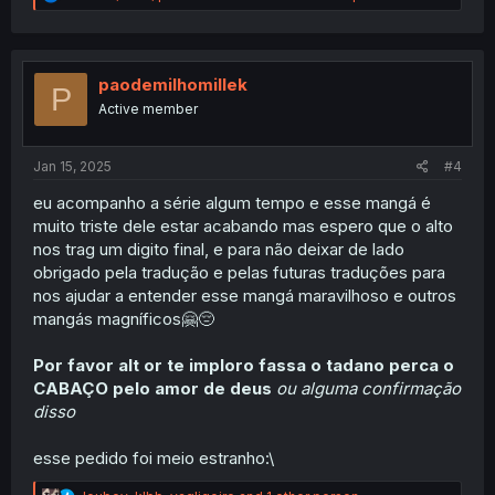
e
a
c
t
i
paodemilhomillek
P
o
Active member
n
s
:
Jan 15, 2025
#4
eu acompanho a série algum tempo e esse mangá é
muito triste dele estar acabando mas espero que o alto
nos trag um digito final, e para não deixar de lado
obrigado pela tradução e pelas futuras traduções para
nos ajudar a entender esse mangá maravilhoso e outros
mangás magníficos🤗😔
Por favor alt
or
te imploro fassa o tadano perca o
CABAÇO pelo amor de deus
ou alguma confirmação
disso
esse pedido foi meio estranho:\