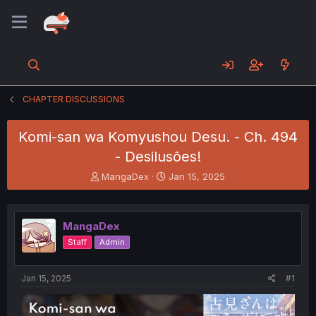
CHAPTER DISCUSSIONS
Komi-san wa Komyushou Desu. - Ch. 494
- Desilusões!
T
S
MangaDex
Jan 15, 2025
h
t
r
a
e
r
MangaDex
a
t
d
d
Staff
Admin
s
a
t
t
a
e
Jan 15, 2025
#1
r
t
e