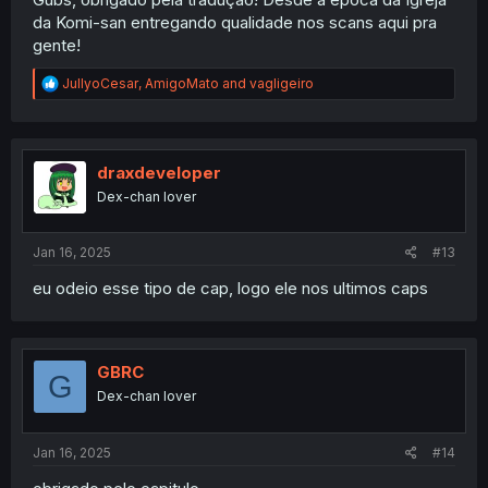
da Komi-san entregando qualidade nos scans aqui pra
gente!
R
JullyoCesar
,
AmigoMato
and
vagligeiro
e
a
c
t
i
draxdeveloper
o
Dex-chan lover
n
s
:
Jan 16, 2025
#13
eu odeio esse tipo de cap, logo ele nos ultimos caps
GBRC
G
Dex-chan lover
Jan 16, 2025
#14