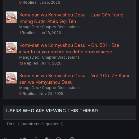
0
Replies
Jan 5, 2026
Komi-san wa Komyushou Desu. - Loài Côn Trùng
Không Được Phép Gọi Tên
MangaDex
Chapter Discussions
1
Replies
Jun 18, 2026
Komi-san wa Komyushou Desu. - Ch. 501 - Ese
insecto cuyo nombre no debe pronunciarse
MangaDex
Chapter Discussions
13
Replies
Jul 11, 2026
Komi-san wa Komyushou Desu. - Vol. 1 Ch. 2 - Komi-
san wa Komyushou Desu
MangaDex
Chapter Discussions
0
Replies
Nov 23, 2025
USERS WHO ARE VIEWING THIS THREAD
Total: 2 (members: 0, guests: 2)