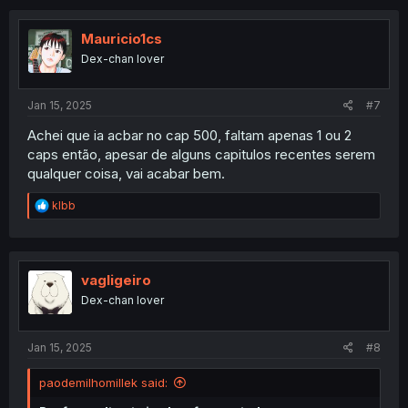
Mauricio1cs
Dex-chan lover
Jan 15, 2025
#7
Achei que ia acbar no cap 500, faltam apenas 1 ou 2
caps então, apesar de alguns capitulos recentes serem
qualquer coisa, vai acabar bem.
R
klbb
e
a
c
t
i
vagligeiro
o
Dex-chan lover
n
s
:
Jan 15, 2025
#8
paodemilhomillek said: