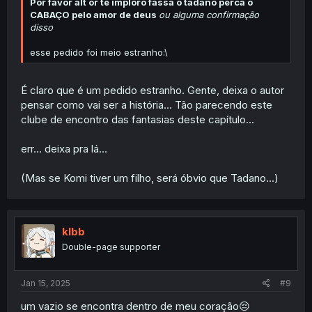
Por favor alt
or
te imploro fassa o tadano perca o
CABAÇO pelo amor de deus
ou alguma confirmação
disso
esse pedido foi meio estranho:\
É claro que é um pedido estranho. Gente, deixa o autor
pensar como vai ser a história... Tão parecendo este
clube de encontro das fantasias deste capítulo...
err... deixa pra lá...
(Mas se Komi tiver um filho, será óbvio que Tadano...)
klbb
Double-page supporter
Jan 15, 2025
#9
um vazio se encontra dentro de meu coração😔