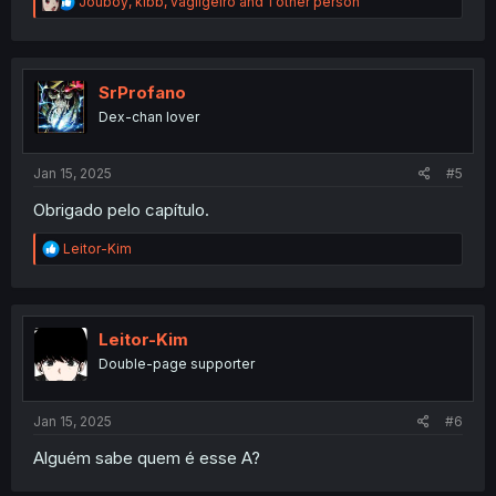
R
Jouboy
,
klbb
,
vagligeiro
and 1 other person
e
a
c
t
i
SrProfano
o
Dex-chan lover
n
s
:
Jan 15, 2025
#5
Obrigado pelo capítulo.
R
Leitor-Kim
e
a
c
t
i
Leitor-Kim
o
Double-page supporter
n
s
:
Jan 15, 2025
#6
Alguém sabe quem é esse A?