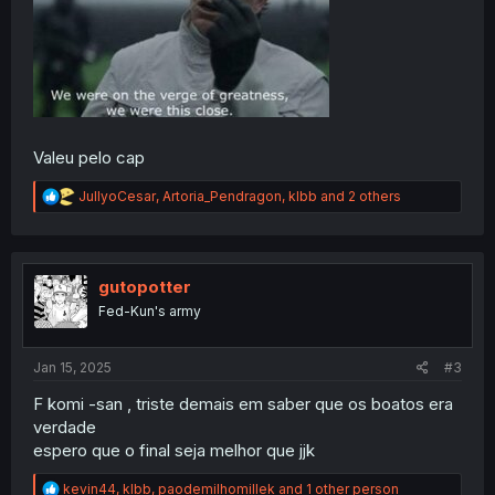
Valeu pelo cap
R
JullyoCesar
,
Artoria_Pendragon
,
klbb
and 2 others
e
a
c
t
i
gutopotter
o
Fed-Kun's army
n
s
:
Jan 15, 2025
#3
F komi -san , triste demais em saber que os boatos era
verdade
espero que o final seja melhor que jjk
R
kevin44
,
klbb
,
paodemilhomillek
and 1 other person