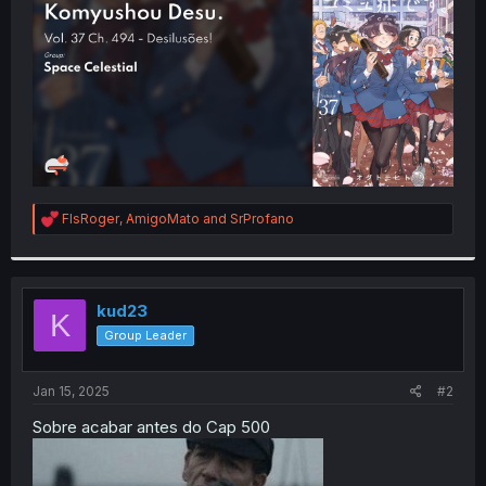
r
R
FlsRoger
,
AmigoMato
and
SrProfano
e
a
c
t
i
kud23
K
o
Group Leader
n
s
:
Jan 15, 2025
#2
Sobre acabar antes do Cap 500