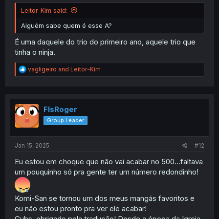
Leitor-Kim said:
Alguém sabe quem é esse A?
É uma daquele do trio do primeiro ano, aquele trio que
tinha o ninja.
R
vagligeiro
and
Leitor-Kim
e
a
c
t
i
FlsRoger
o
Group Leader
n
s
:
Jan 15, 2025
#12
Eu estou em choque que não vai acabar no 500...faltava
um pouquinho só pra gente ter um número redondinho!
Komi-San se tornou um dos meus mangás favoritos e
eu não estou pronto pra ver ele acabar!
Gubs, obrigado pela tradução! Desde a época da Igreja