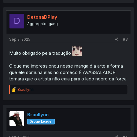
a
c
t
i
DetonaDPlay
D
o
Aggregator gang
n
s
:
Sep 2, 2025
#3
Muito obrigado pela tradução
O que me impressionou nesse manga é a arte a forma
que ele somuna elas no começo É AVASSALADOR
tomara que o artista não caia para o lado negro da força
R
Braullynn
e
a
c
t
i
Braullynn
o
Group Leader
n
s
: