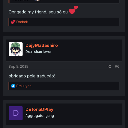
Obrigado my friend, sou só eu
R
Dariark
e
a
c
t
i
DajyMadashiro
o
Dex-chan lover
n
s
:
Sep 5, 2025
#6
obrigado pela tradução!
R
Braullynn
e
a
c
t
i
DetonaDPlay
D
o
Aggregator gang
n
s
: