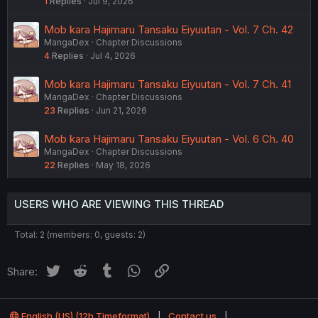
1
Replies
Jul 9, 2026
Mob kara Hajimaru Tansaku Eiyuutan - Vol. 7 Ch. 42
MangaDex
Chapter Discussions
4
Replies
Jul 4, 2026
Mob kara Hajimaru Tansaku Eiyuutan - Vol. 7 Ch. 41
MangaDex
Chapter Discussions
23
Replies
Jun 21, 2026
Mob kara Hajimaru Tansaku Eiyuutan - Vol. 6 Ch. 40
MangaDex
Chapter Discussions
22
Replies
May 18, 2026
USERS WHO ARE VIEWING THIS THREAD
Total: 2 (members: 0, guests: 2)
Twitter
Reddit
Tumblr
WhatsApp
Link
Share:
English (US) (12h Timeformat)
Contact us