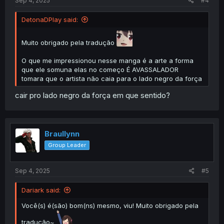
Sep 4, 2025
#4
DetonaDPlay said:
Muito obrigado pela tradução
O que me impressionou nesse manga é a arte a forma
que ele somuna elas no começo É AVASSALADOR
tomara que o artista não caia para o lado negro da força
cair pro lado negro da força em que sentido?
Braullynn
Group Leader
Sep 4, 2025
#5
Dariark said:
Você(s) é(são) bom(ns) mesmo, viu! Muito obrigado pela
tradução~