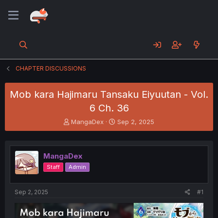
CHAPTER DISCUSSIONS
Mob kara Hajimaru Tansaku Eiyuutan - Vol.
6 Ch. 36
T
S
MangaDex
Sep 2, 2025
h
t
r
a
e
r
MangaDex
a
t
d
d
Staff
Admin
s
a
t
t
a
e
Sep 2, 2025
#1
r
t
e