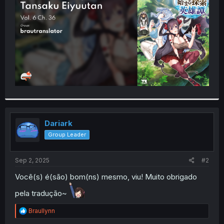
r
Dariark
Group Leader
Sep 2, 2025
#2
Você(s) é(são) bom(ns) mesmo, viu! Muito obrigado
pela tradução~
R
Braullynn
e