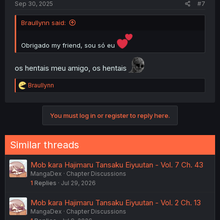
Sep 30, 2025
#7
Braullynn said:
Obrigado my friend, sou só eu
os hentais meu amigo, os hentais
R
Braullynn
e
a
c
You must log in or register to reply here.
t
i
o
n
Similar threads
s
:
Mob kara Hajimaru Tansaku Eiyuutan - Vol. 7 Ch. 43
MangaDex
Chapter Discussions
1
Replies
Jul 29, 2026
Mob kara Hajimaru Tansaku Eiyuutan - Vol. 2 Ch. 13
MangaDex
Chapter Discussions