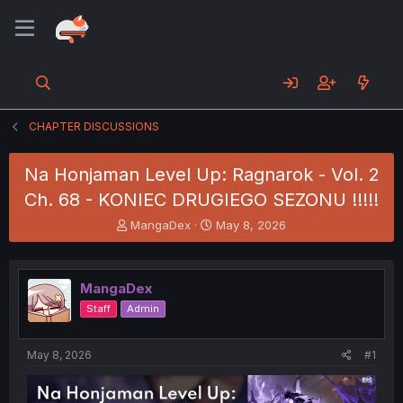
CHAPTER DISCUSSIONS
Na Honjaman Level Up: Ragnarok - Vol. 2
Ch. 68 - KONIEC DRUGIEGO SEZONU !!!!!
T
S
MangaDex
May 8, 2026
h
t
r
a
e
r
MangaDex
a
t
d
d
Staff
Admin
s
a
t
t
a
e
May 8, 2026
#1
r
t
e