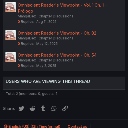
Omniscient Reader's Viewpoint - Vol. 1 Ch. 1 -
Prólogo
MangaDex
Chapter Discussions
0
Replies
Aug 11, 2025
Omniscient Reader's Viewpoint - Ch. 82
MangaDex
Chapter Discussions
0
Replies
May 12, 2025
Omniscient Reader's Viewpoint - Ch. 54
MangaDex
Chapter Discussions
0
Replies
May 2, 2025
USERS WHO ARE VIEWING THIS THREAD
Total: 2 (members: 0, guests: 2)
Twitter
Reddit
Tumblr
WhatsApp
Link
Share:
English (US) (12h Timeformat)
Contact us