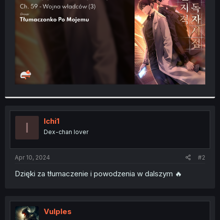
r
Ichi1
I
Dex-chan lover
Apr 10, 2024
#2
Dzięki za tłumaczenie i powodzenia w dalszym 🔥
Vulples