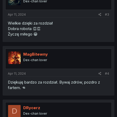
Dex-chan lover
Apr 11, 2024
#3
Wielkie dzięki za rozdział
Dobra robota 👏👏
Życzę miłego 😁
MagBitewny
Dex-chan lover
Apr 11, 2024
#4
Dziękuję bardzo za rozdział. Bywaj zdrów, pozdro z
fartem. 👊
DRycerz
D
Dex-chan lover