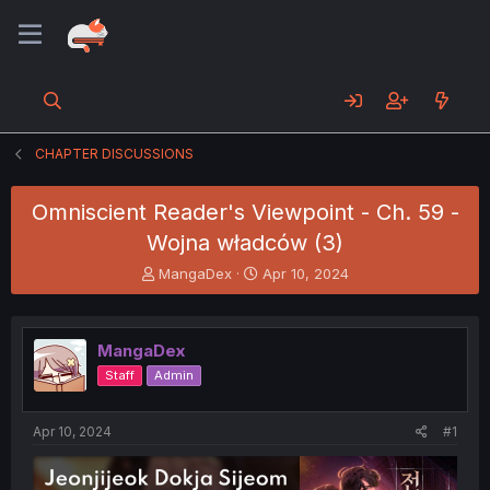
CHAPTER DISCUSSIONS
Omniscient Reader's Viewpoint - Ch. 59 -
Wojna władców (3)
T
S
MangaDex
Apr 10, 2024
h
t
r
a
e
r
MangaDex
a
t
d
d
Staff
Admin
s
a
t
t
a
e
Apr 10, 2024
#1
r
t
e