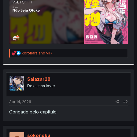
R
korohara
and
vii7
e
a
c
t
i
Salazar28
o
Dex-chan lover
n
s
:
Apr 14, 2026
#2
Obrigado pelo capítulo
sokonoku