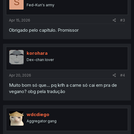
S
Fed-Kun's army
Apr 15, 2026
#3
Obrigado pelo capítulo. Promissor
korohara
Dex-chan lover
Apr 20, 2026
#4
Muito bom só que... pq krlh a carne só cai em pra de
vegano? obg pela tradução
wdcdiego
Aggregator gang