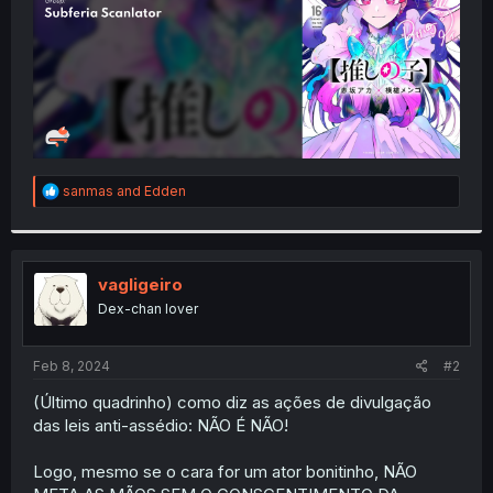
R
sanmas
and
Edden
e
a
c
t
i
vagligeiro
o
Dex-chan lover
n
s
:
Feb 8, 2024
#2
(Último quadrinho) como diz as ações de divulgação
das leis anti-assédio: NÃO É NÃO!
Logo, mesmo se o cara for um ator bonitinho, NÃO