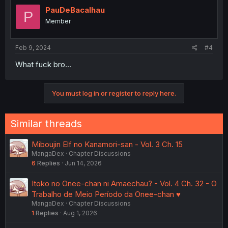
t
i
PauDeBacalhau
P
o
Member
n
s
:
Feb 9, 2024
#4
What fuck bro...
You must log in or register to reply here.
Similar threads
Miboujin Elf no Kanamori-san - Vol. 3 Ch. 15
MangaDex
Chapter Discussions
6
Replies
Jun 14, 2026
Itoko no Onee-chan ni Amaechau? - Vol. 4 Ch. 32 - O
Trabalho de Meio Período da Onee-chan ♥️
MangaDex
Chapter Discussions
1
Replies
Aug 1, 2026