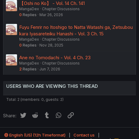
【Oshi no Ko】 - Vol. 14 Ch. 141
MangaDex
Chapter Discussions
0
Replies
Mar 26, 2026
Fuyu Fenrir no Itoshigo to Natta Watashi ga, Zetsubou
kara Iyasareteiku Hanashi - Vol. 3 Ch. 15
MangaDex
Chapter Discussions
0
Replies
Nov 28, 2025
Ane no Tomodachi - Vol. 4 Ch. 23
MangaDex
Chapter Discussions
2
Replies
Jun 7, 2026
USERS WHO ARE VIEWING THIS THREAD
Total: 2 (members: 0, guests: 2)
Twitter
Reddit
Tumblr
WhatsApp
Link
Share:
English (US) (12h Timeformat)
Contact us