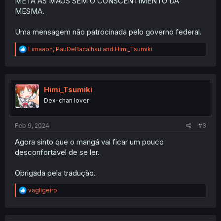
META AS MÃOS SEM O CONSCENTIMENTO DA
MESMA.
Uma mensagem não patrocinada pelo governo federal.
R
Limaaon
,
PauDeBacalhau
and
Himi_Tsumiki
e
a
c
t
i
Himi_Tsumiki
o
Dex-chan lover
n
s
:
Feb 9, 2024
#3
Agora sinto que o mangá vai ficar um pouco
desconfortável de se ler.
Obrigada pela tradução.
R
vagligeiro
e
a
c