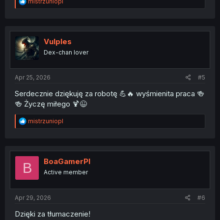
R
mistrzuniopl
e
a
c
t
i
Vulples
o
Dex-chan lover
n
s
:
Apr 25, 2026
#5
Serdecznie dziękuję za robotę 💪🔥 wyśmienita praca 🍻
🍻 Życzę miłego 🍹😉
R
mistrzuniopl
e
a
c
t
i
BoaGamerPl
B
o
Active member
n
s
:
Apr 29, 2026
#6
Dzięki za tłumaczenie!