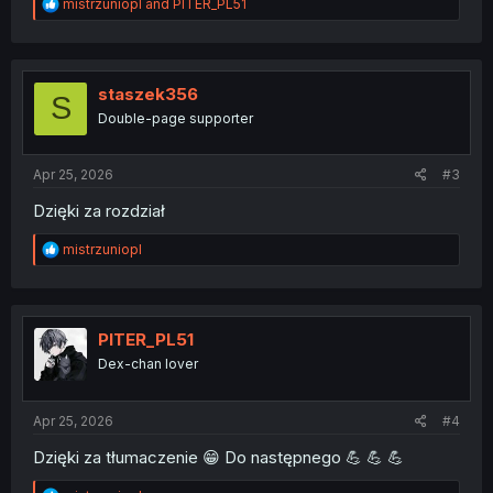
R
mistrzuniopl
and
PITER_PL51
e
a
c
t
i
staszek356
S
o
Double-page supporter
n
s
:
Apr 25, 2026
#3
Dzięki za rozdział
R
mistrzuniopl
e
a
c
t
i
PITER_PL51
o
Dex-chan lover
n
s
:
Apr 25, 2026
#4
Dzięki za tłumaczenie 😁 Do następnego 💪 💪 💪