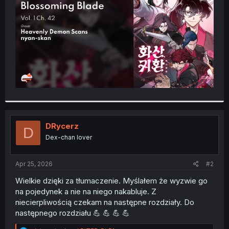
r
DRycerz
D
Dex-chan lover
Apr 25, 2026
#2
Wielkie dzięki za tłumaczenie. Myślałem że wyzwie go
na pojedynek a nie na niego nakabluje. Z
niecierpliwością czekam na następne rozdziały. Do
następnego rozdziału 💪 💪 💪 💪