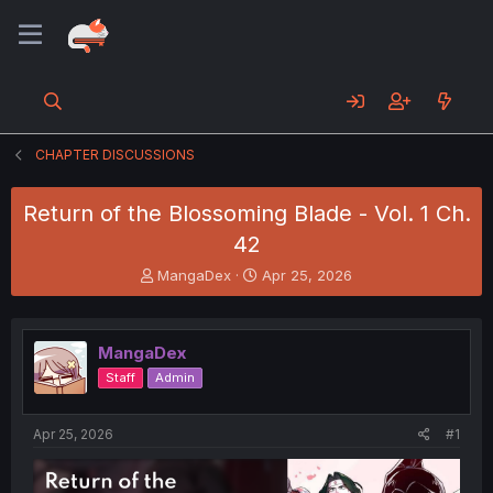
CHAPTER DISCUSSIONS
Return of the Blossoming Blade - Vol. 1 Ch.
42
T
S
MangaDex
Apr 25, 2026
h
t
r
a
e
r
MangaDex
a
t
d
d
Staff
Admin
s
a
t
t
a
e
Apr 25, 2026
#1
r
t
e