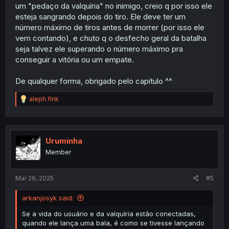
um "pedaço da valquíria" no inimigo, creio q por isso ele
esteja sangrando depois do tiro. Ele deve ter um
número máximo de tiros antes de morrer (por isso ele
vem contando), e chuto q o desfecho geral da batalha
seja talvez ele superando o número máximo pra
conseguir a vitória ou um empate.
De qualquer forma, obrigado pelo capítulo ^^
R
aleph.fink
e
a
c
t
i
Uruminha
o
Member
n
s
:
Mar 26, 2025
#5
arkanjosyk said:
Se a vida do usuário e da valquíria estão conectadas,
quando ele lança uma bala, é como se tivesse lançando