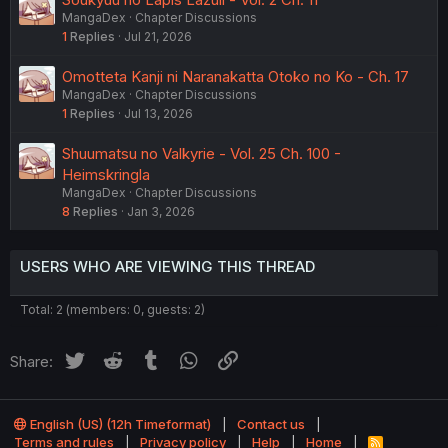
MangaDex
Chapter Discussions
1
Replies
Jul 21, 2026
Omotteta Kanji ni Naranakatta Otoko no Ko - Ch. 17
MangaDex
Chapter Discussions
1
Replies
Jul 13, 2026
Shuumatsu no Valkyrie - Vol. 25 Ch. 100 -
Heimskringla
MangaDex
Chapter Discussions
8
Replies
Jan 3, 2026
USERS WHO ARE VIEWING THIS THREAD
Total: 2 (members: 0, guests: 2)
Twitter
Reddit
Tumblr
WhatsApp
Link
Share:
English (US) (12h Timeformat)
Contact us
Terms and rules
Privacy policy
Help
Home
R