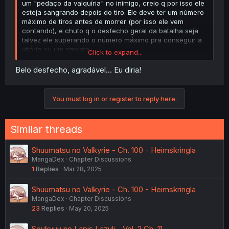
um "pedaço da valquíria" no inimigo, creio q por isso ele
esteja sangrando depois do tiro. Ele deve ter um número
máximo de tiros antes de morrer (por isso ele vem
contando), e chuto q o desfecho geral da batalha seja
talvez ele superando o número máximo pra conseguir a
vitória ou um empate.
Click to expand...
De qualquer forma, obrigado pelo capítulo ^^
Belo desfecho, agradável... Eu diria!
You must log in or register to reply here.
Similar threads
Shuumatsu no Valkyrie - Ch. 100 - Heimskringla
MangaDex
Chapter Discussions
1
Replies
Mar 28, 2025
Shuumatsu no Valkyrie - Ch. 100 - Heimskringla
MangaDex
Chapter Discussions
23
Replies
May 20, 2025
Soukyuu no Lapis Lazuli - Vol. 2 Ch. 11