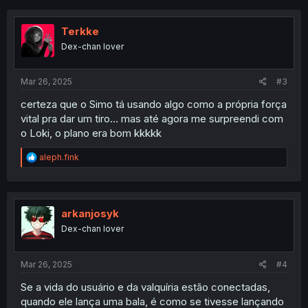
Terkke
Dex-chan lover
Mar 26, 2025
#3
certeza que o Simo tá usando algo como a própria força
vital pra dar um tiro… mas até agora me surpreendi com
o Loki, o plano era bom kkkkk
R
aleph.fink
e
a
c
t
i
arkanjosyk
o
Dex-chan lover
n
s
:
Mar 26, 2025
#4
Se a vida do usuário e da valquíria estão conectadas,
quando ele lança uma bala, é como se tivesse lançando