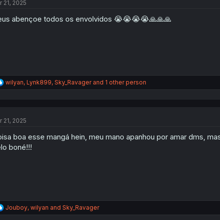
r 21, 2025
i
o
us abençoe todos os envolvidos 😭😭😭😭🙏🙏🙏
n
s
:
R
wilyan
,
Lynk899
,
Sky_Ravager
and 1 other person
e
a
c
t
r 21, 2025
i
o
isa boa esse mangá hein, meu mano apanhou por amar dms, mas 
n
s
lo boné!!!
:
R
Jouboy
,
wilyan
and
Sky_Ravager
e