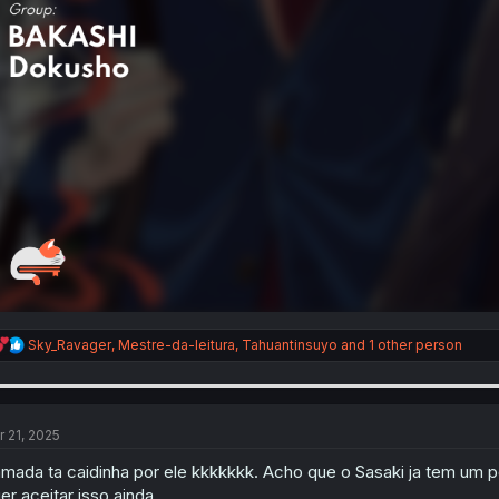
R
Sky_Ravager
,
Mestre-da-leitura
,
Tahuantinsuyo
and 1 other person
e
a
c
t
i
r 21, 2025
o
n
mada ta caidinha por ele kkkkkkk. Acho que o Sasaki ja tem um
s
er aceitar isso ainda.