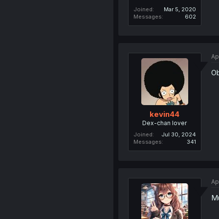
Joined
Mar 5, 2020
Messages
602
Ap
Ob
kevin44
Dex-chan lover
Joined
Jul 30, 2024
Messages
341
Ap
Mu