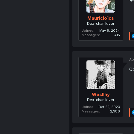
Mauricio1cs
Dex-chan lover
Joined
May 9, 2024
Messages
415
Ap
Ob
Wesllhy
Dex-chan lover
Joined
Oct 22, 2023
Messages
2,386