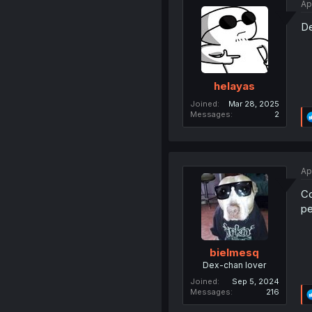
Ap
De
helayas
Joined
Mar 28, 2025
Messages
2
Ap
Co
pe
bielmesq
Dex-chan lover
Joined
Sep 5, 2024
Messages
216