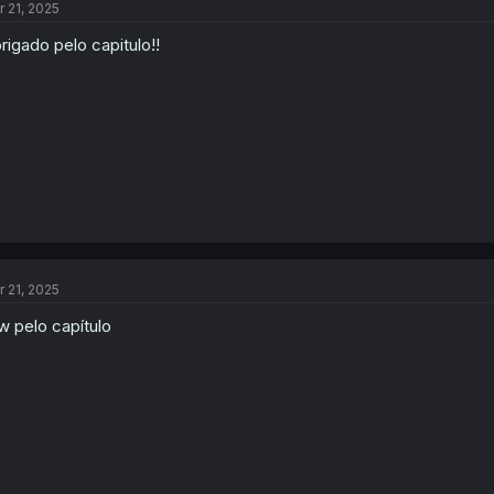
r 21, 2025
i
o
rigado pelo capitulo!!
n
s
:
r 21, 2025
w pelo capítulo