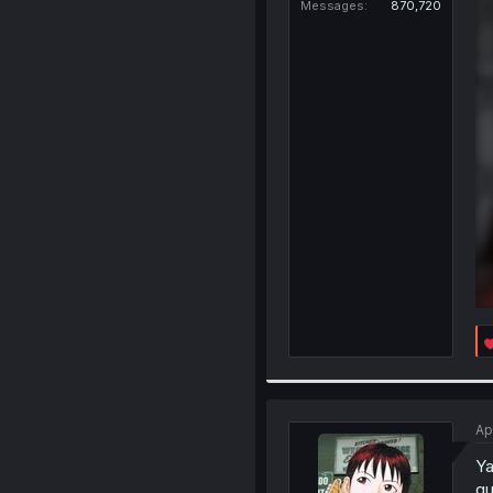
Messages
870,720
Ap
Ya
qu