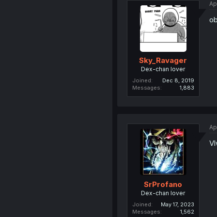
Ap
ob
Sky_Ravager
Dex-chan lover
Joined
Dec 8, 2019
Messages
1,883
Ap
Vl
SrProfano
Dex-chan lover
Joined
May 17, 2023
Messages
1,562