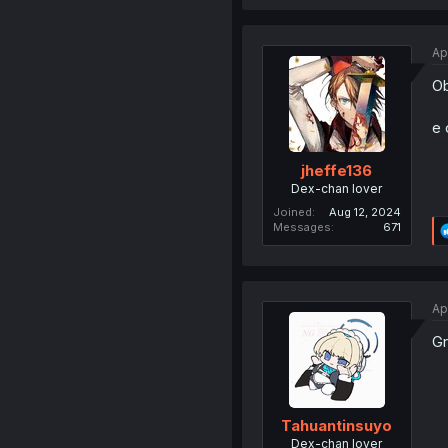
Ap
Ob
e 
jheffe136
Dex-chan lover
Joined
Aug 12, 2024
Messages
671
Ap
Gr
Tahuantinsuyo
Dex-chan lover