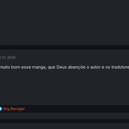
r 21, 2025
muito bom esse manga, que Deus abençõe o autor e os tradutor
R
Sky_Ravager
e
a
c
t