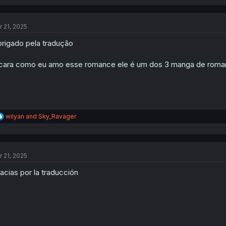
a
c
t
r 21, 2025
i
o
rigado pela tradução
n
s
:
cara como eu amo esse romance ele é um dos 3 manga de roman
R
wilyan
and
Sky_Ravager
e
a
c
t
r 21, 2025
i
o
acias por la traducción
n
s
: