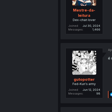
Mestre-da-
leitura
Dex-chan lover
Joined
Jul 30, 2024
Messages
1,466
Ap
é 
gutopotter
Fed-Kun's army
Joined
Jun 12, 2024
Messages
98