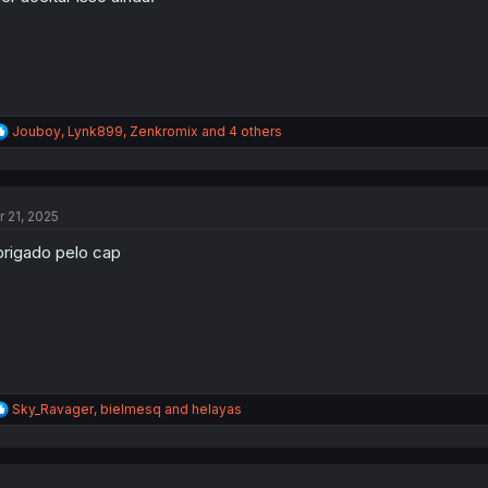
:
R
Jouboy
,
Lynk899
,
Zenkromix
and 4 others
e
a
c
t
r 21, 2025
i
o
rigado pelo cap
n
s
:
R
Sky_Ravager
,
bielmesq
and
helayas
e
a
c
t