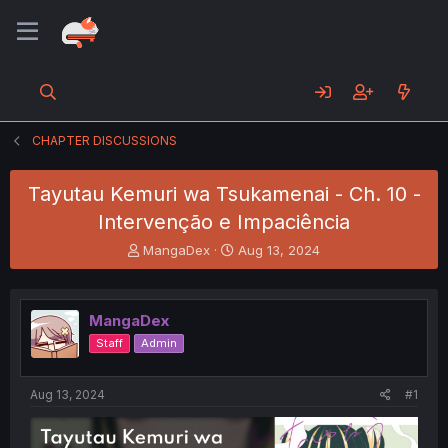
CHAPTER DISCUSSIONS
Tayutau Kemuri wa Tsukamenai - Ch. 10 -
Intervenção e Impaciência
T
S
MangaDex
Aug 13, 2024
h
t
r
a
e
r
MangaDex
a
t
d
d
Staff
Admin
s
a
t
t
a
e
Aug 13, 2024
#1
r
t
e