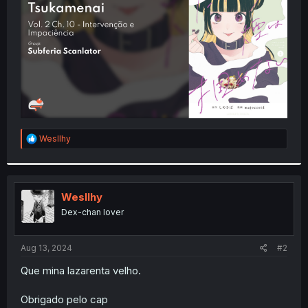
r
R
Wesllhy
e
a
c
t
i
Wesllhy
o
Dex-chan lover
n
s
:
Aug 13, 2024
#2
Que mina lazarenta velho.
Obrigado pelo cap