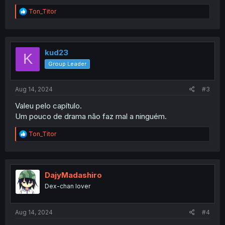
R
Ton_Titor
e
a
c
t
i
kud23
K
o
Group Leader
n
s
:
Aug 14, 2024
#3
Valeu pelo capítulo.
Um pouco de drama não faz mal a ninguém.
R
Ton_Titor
e
a
c
t
i
DajyMadashiro
o
Dex-chan lover
n
s
:
Aug 14, 2024
#4