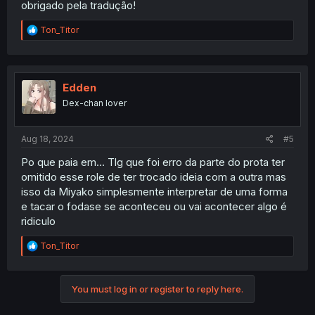
obrigado pela tradução!
R
Ton_Titor
e
a
c
t
i
Edden
o
Dex-chan lover
n
s
:
Aug 18, 2024
#5
Po que paia em... Tlg que foi erro da parte do prota ter
omitido esse role de ter trocado ideia com a outra mas
isso da Miyako simplesmente interpretar de uma forma
e tacar o fodase se aconteceu ou vai acontecer algo é
ridiculo
R
Ton_Titor
e
a
c
You must log in or register to reply here.
t
i
o