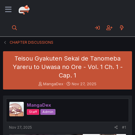
CHAPTER DISCUSSIONS
Teisou Gyakuten Sekai de Tanomeba
Yareru to Uwasa no Ore - Vol. 1 Ch. 1 -
Cap. 1
T
S
MangaDex
Nov 27, 2025
h
t
r
a
e
r
MangaDex
a
t
d
d
Staff
Admin
s
a
t
t
a
e
Nov 27, 2025
#1
r