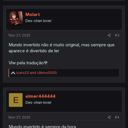
Molart
Dex-chan lover
Nov 27, 2025
#3
Mundo invertido não é muito original, mas sempre que
aparece é divertido de ler
Vlw pela tradução🌹
R
Icaro23
and
Ultimo0000
e
a
c
t
i
elmer444444
E
o
Dex-chan lover
n
s
:
Nov 27, 2025
#4
Mundo invertido é sempre da hora