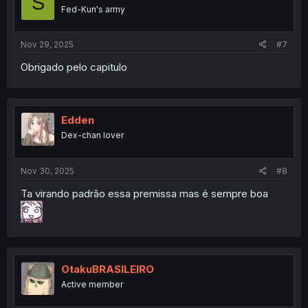
S
Fed-Kun's army
Nov 29, 2025
#7
Obrigado pelo capitulo
Edden
Dex-chan lover
Nov 30, 2025
#8
Ta virando padrão essa premissa mas é sempre boa
OtakuBRASILEIRO
Active member