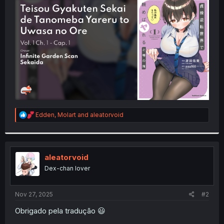
t
e
r
R
Edden
,
Molart
and
aleatorvoid
e
a
c
t
i
aleatorvoid
o
Dex-chan lover
n
s
:
Nov 27, 2025
#2
Obrigado pela tradução 😃