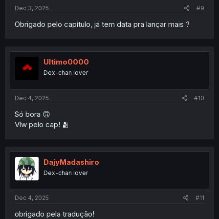
Dec 3, 2025
#9
Obrigado pelo capítulo, já tem data pra lançar mais ?
Ultimo0000
Dex-chan lover
Dec 4, 2025
#10
Só bora 🙃
Vlw pelo cap! 🫂
DajyMadashiro
Dex-chan lover
Dec 4, 2025
#11
obrigado pela tradução!