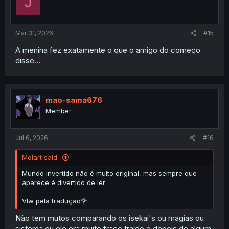
J
o
n
s
:
Mar 31, 2026
#15
A menina fez exatamente o que o amigo do começo
disse...
mao-sama676
Member
Jul 6, 2026
#16
Molart said:
Mundo invertido não é muito original, mas sempre que
aparece é divertido de ler
Vlw pela tradução🌹
Não tem mutos comparando os isekai's ou magias ou
sistema ou ele era muito fraco traído e depois de algum