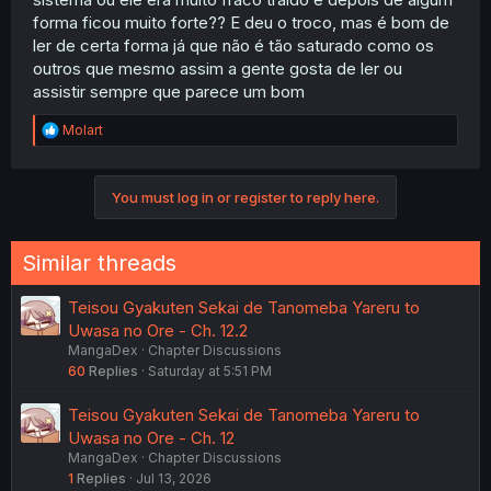
forma ficou muito forte?? E deu o troco, mas é bom de
ler de certa forma já que não é tão saturado como os
outros que mesmo assim a gente gosta de ler ou
assistir sempre que parece um bom
R
Molart
e
a
c
You must log in or register to reply here.
t
i
o
n
Similar threads
s
:
Teisou Gyakuten Sekai de Tanomeba Yareru to
Uwasa no Ore - Ch. 12.2
MangaDex
Chapter Discussions
60
Replies
Saturday at 5:51 PM
Teisou Gyakuten Sekai de Tanomeba Yareru to
Uwasa no Ore - Ch. 12
MangaDex
Chapter Discussions
1
Replies
Jul 13, 2026