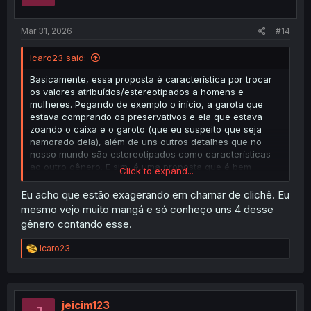
Mar 31, 2026
#14
Icaro23 said:
Basicamente, essa proposta é característica por trocar
os valores atribuídos/estereotipados a homens e
mulheres. Pegando de exemplo o início, a garota que
estava comprando os preservativos e ela que estava
zoando o caixa e o garoto (que eu suspeito que seja
namorado dela), além de uns outros detalhes que no
nosso mundo são estereotipados como características
ao outro gênero. E sim, é uma proposta que é bem
Click to expand...
comum (não num nível isekai mas ainda comum).
Eu acho que estão exagerando em chamar de clichê. Eu
mesmo vejo muito mangá e só conheço uns 4 desse
gênero contando esse.
R
Icaro23
e
a
c
t
i
jeicim123