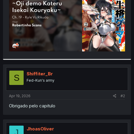
r
Shiffiter_Br
S
Fed-Kun's army
Apr 19, 2026
#2
Obrigado pelo capitulo
JhoasOliver
J