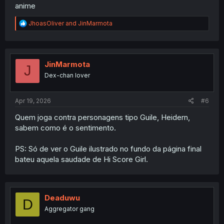
anime
R
JhoasOliver
and
JinMarmota
e
a
c
t
i
JinMarmota
J
o
Dex-chan lover
n
s
:
Apr 19, 2026
#6
Quem joga contra personagens tipo Guile, Heidern,
sabem como é o sentimento.
PS: Só de ver o Guile ilustrado no fundo da página final
bateu aquela saudade de Hi Score Girl.
Deaduwu
D
Aggregator gang