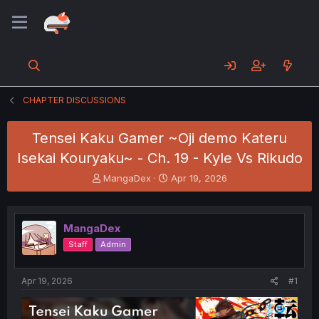
CHAPTER DISCUSSIONS
Tensei Kaku Gamer ~Oji demo Kateru
Isekai Kouryaku~ - Ch. 19 - Kyle Vs Rikudo
T
S
MangaDex
Apr 19, 2026
h
t
r
a
e
r
MangaDex
a
t
d
d
Staff
Admin
s
a
t
t
a
e
Apr 19, 2026
#1
r
t
e