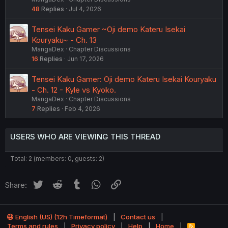
48
Replies
Jul 4, 2026
Tensei Kaku Gamer ~Oji demo Kateru Isekai
Kouryaku~ - Ch. 13
MangaDex
Chapter Discussions
16
Replies
Jun 17, 2026
Tensei Kaku Gamer: Oji demo Kateru Isekai Kouryaku
- Ch. 12 - Kyle vs Kyoko.
MangaDex
Chapter Discussions
7
Replies
Feb 4, 2026
USERS WHO ARE VIEWING THIS THREAD
Total: 2 (members: 0, guests: 2)
Twitter
Reddit
Tumblr
WhatsApp
Link
Share:
English (US) (12h Timeformat)
Contact us
Terms and rules
Privacy policy
Help
Home
R