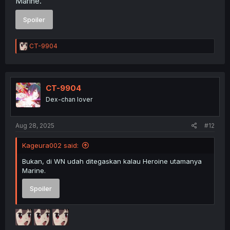
Marine.
Spoiler
R
CT-9904
e
a
c
t
i
CT-9904
o
Dex-chan lover
n
s
:
Aug 28, 2025
#12
Kageura002 said:
Bukan, di WN udah ditegaskan kalau Heroine utamanya
Marine.
Spoiler