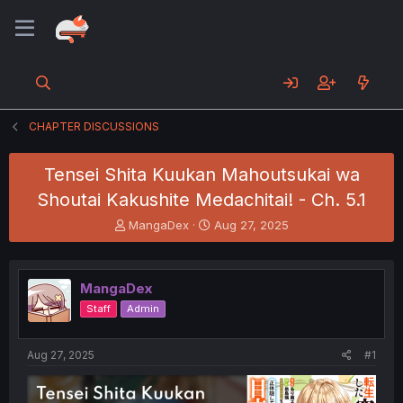
CHAPTER DISCUSSIONS
Tensei Shita Kuukan Mahoutsukai wa
Shoutai Kakushite Medachitai! - Ch. 5.1
T
S
MangaDex
Aug 27, 2025
h
t
r
a
e
r
MangaDex
a
t
d
d
Staff
Admin
s
a
t
t
a
e
Aug 27, 2025
#1
r
t
e