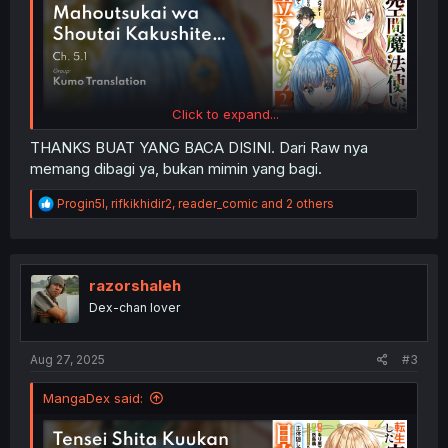
Click to expand...
THANKS BUAT YANG BACA DISINI. Dari Raw nya
memang dibagi ya, bukan mimin yang bagi.
R
Progin5l
,
rifkikhidir2
,
reader_comic
and 2 others
e
a
c
t
i
razorshaleh
o
Dex-chan lover
n
s
:
Aug 27, 2025
#3
MangaDex said: