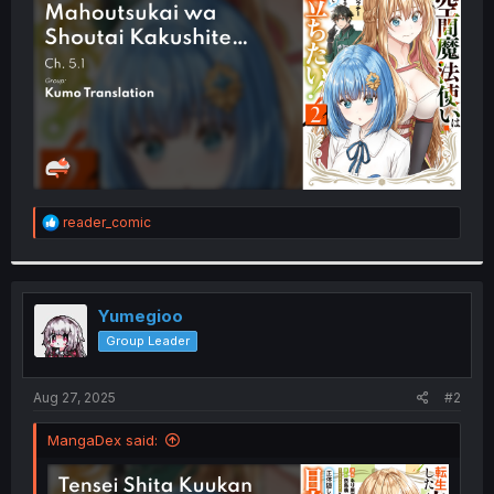
r
R
reader_comic
e
a
c
t
i
Yumegioo
o
Group Leader
n
s
:
Aug 27, 2025
#2
MangaDex said: