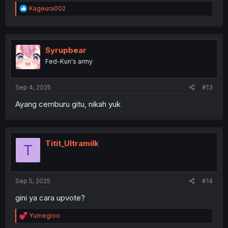
R
Kageura002
e
a
c
t
i
Syrupbear
o
Fed-Kun's army
n
s
:
Sep 4, 2025
#13
Ayang cemburu gitu, nikah yuk
Titit_Ultramilk
T
Sep 5, 2025
#14
gini ya cara upvote?
R
Yumegioo
e