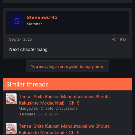
a
c
t
i
Stevenwu143
S
o
Member
n
s
:
Sep 27, 2025
#15
Next chapter bang
You must log in or register to reply here.
Similar threads
Tensei Shita Kuukan Mahoutsukai wa Shoutai
Kakushite Medachitai! - Ch. 6
MangaDex
Chapter Discussions
3
Replies
Jul 11, 2026
Tensei Shita Kuukan Mahoutsukai wa Shoutai
Kakushite Medachitai! - Ch. 6