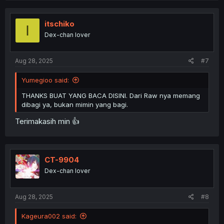
itschiko
I
Dex-chan lover
Aug 28, 2025
#7
Yumegioo said:
THANKS BUAT YANG BACA DISINI. Dari Raw nya memang
dibagi ya, bukan mimin yang bagi.
Terimakasih min 👍
CT-9904
Dex-chan lover
Aug 28, 2025
#8
Kageura002 said: