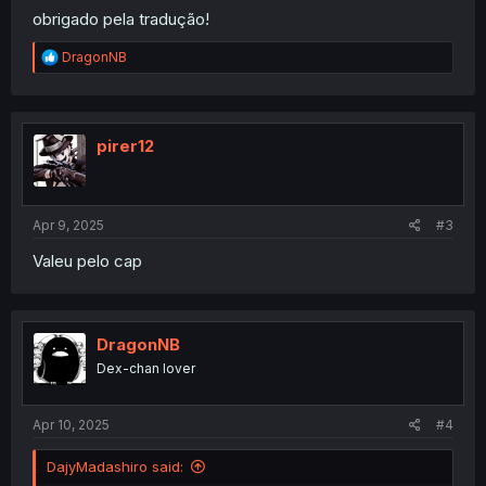
obrigado pela tradução!
R
DragonNB
e
a
c
t
i
pirer12
o
n
s
:
Apr 9, 2025
#3
Valeu pelo cap
DragonNB
Dex-chan lover
Apr 10, 2025
#4
DajyMadashiro said: