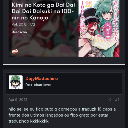
t
e
r
DajyMadashiro
Dex-chan lover
Apr 9, 2025
#2
não sei se eu fico puto q começou a traduzir 10 caps a
frente dos ultimos lançados ou fico grato por estar
traduzindo kkkkkkkk