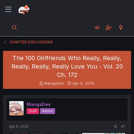
CHAPTER DISCUSSIONS
The 100 Girlfriends Who Really, Really,
Really, Really, Really Love You - Vol. 20
Ch. 172
T
S
MangaDex
Apr 9, 2025
h
t
r
a
e
r
MangaDex
a
t
d
d
Staff
Admin
s
a
t
t
a
e
Apr 9, 2025
#1
r