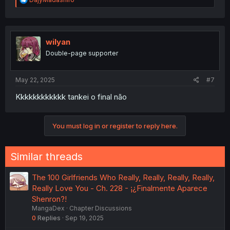
e
a
c
t
i
wilyan
o
Double-page supporter
n
s
:
May 22, 2025
#7
Kkkkkkkkkkkk tankei o final não
You must log in or register to reply here.
Similar threads
The 100 Girlfriends Who Really, Really, Really, Really,
Really Love You - Ch. 228 - ¡¿Finalmente Aparece
Shenron?!
MangaDex
Chapter Discussions
0
Replies
Sep 19, 2025