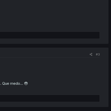
#3
. Que medo... 😳