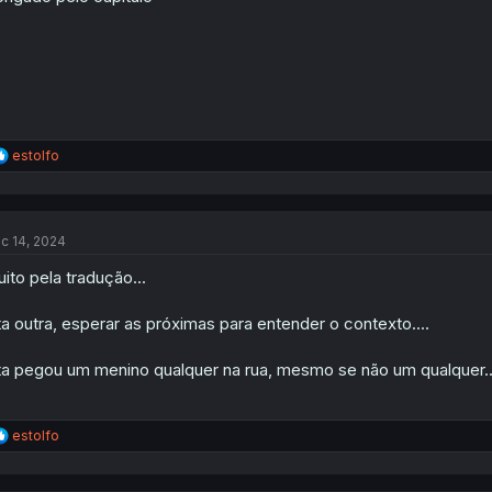
:
R
estolfo
e
a
c
t
c 14, 2024
i
o
ito pela tradução...
n
s
:
ta outra, esperar as próximas para entender o contexto....
ta pegou um menino qualquer na rua, mesmo se não um qualquer..
R
estolfo
e
a
c