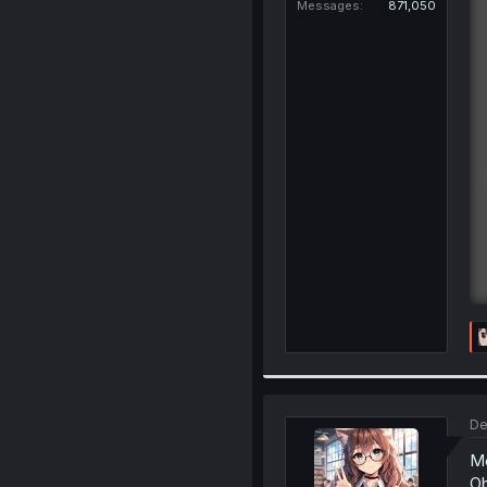
Messages
871,050
De
M
Ob