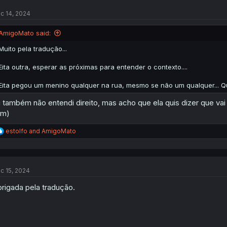
t
c 14, 2024
i
o
n
AmigoMato said:
s
:
Muito pela tradução...
Eita outra, esperar as próximas para entender o contexto....
Eita pegou um menino qualquer na rua, mesmo se não um qualquer... Q
 também não entendi direito, mas acho que ela quis dizer que vai 
im)
R
estolfo
and
AmigoMato
e
a
c
t
c 15, 2024
i
o
rigada pela tradução.
n
s
: