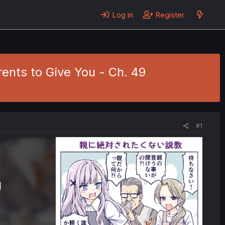
Log in
Register
ents to Give You - Ch. 49
#1