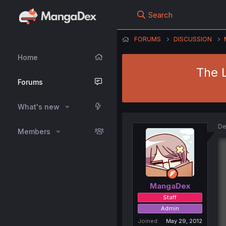
Search
FORUMS
DISCUSSION
Home
The 
Forums
What's new
De
Members
MangaDex
Staff
Admin
Joined
May 29, 2012