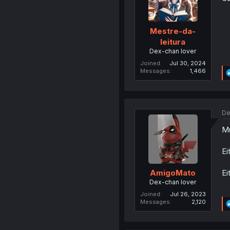
Mestre-da-
leitura
Dex-chan lover
Joined
Jul 30, 2024
Messages
1,466
De
Mu
Ei
Ei
AmigoMato
Dex-chan lover
Joined
Jul 26, 2023
Messages
2,120