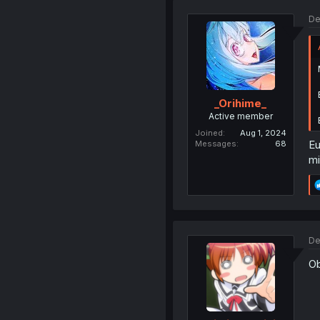
De
_Orihime_
Active member
Joined
Aug 1, 2024
Eu
Messages
68
m
De
Ob