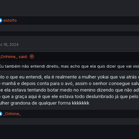
R
estolfo
e
a
c
t
c 16, 2024
i
o
n
_Orihime_ said:
s
:
Eu também não entendi direito, mas acho que ela quis dizer que vai visi
lo o que eu entendi, ela é realmente a mulher yokai que vai atrás 
 manhã e depois conta para o avó, assim o senhor consegue salv
e ela estava tentando botar medo no menino dizendo que não adia
 que a graça aqui é que ele estava todo deslumbrado já que pelo t
lher grandona de qualquer forma kkkkkkk
R
_Orihime_
e
a
c
t
i