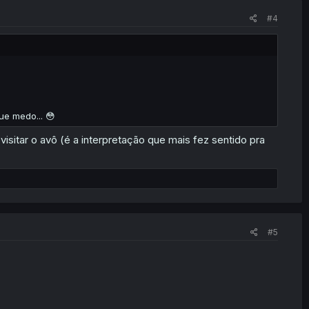
#4
ue medo... 😳
visitar o avô (é a interpretação que mais fez sentido pra
#5