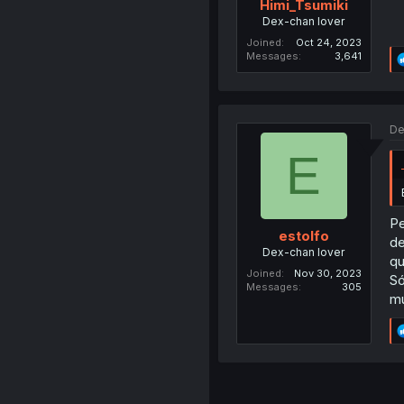
Himi_Tsumiki
Dex-chan lover
Joined
Oct 24, 2023
Messages
3,641
De
E
Pe
estolfo
de
Dex-chan lover
qu
Joined
Nov 30, 2023
Só
Messages
305
mu