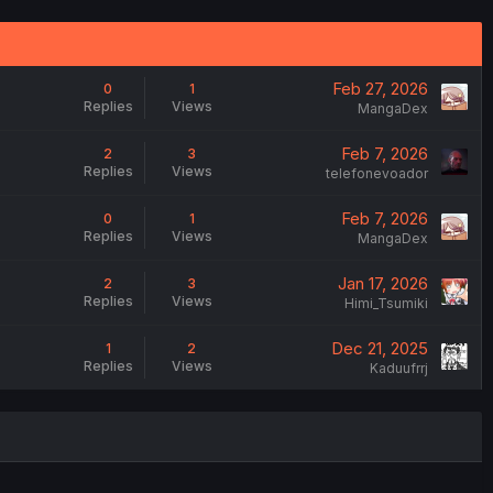
Feb 27, 2026
0
1
Replies
Views
MangaDex
Feb 7, 2026
2
3
Replies
Views
telefonevoador
Feb 7, 2026
0
1
Replies
Views
MangaDex
Jan 17, 2026
2
3
Replies
Views
Himi_Tsumiki
Dec 21, 2025
1
2
Replies
Views
Kaduufrrj