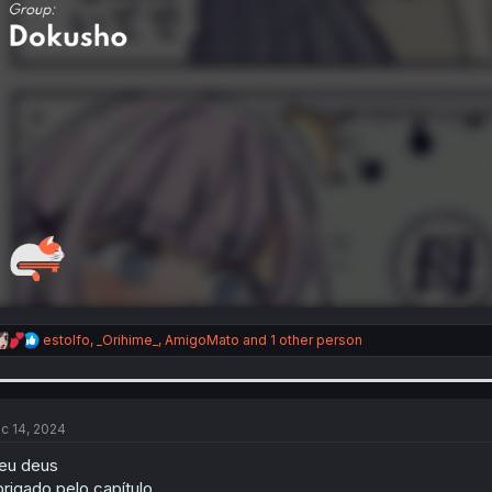
R
estolfo
,
_Orihime_
,
AmigoMato
and 1 other person
e
a
c
t
i
c 14, 2024
o
n
eu deus
s
rigado pelo capítulo