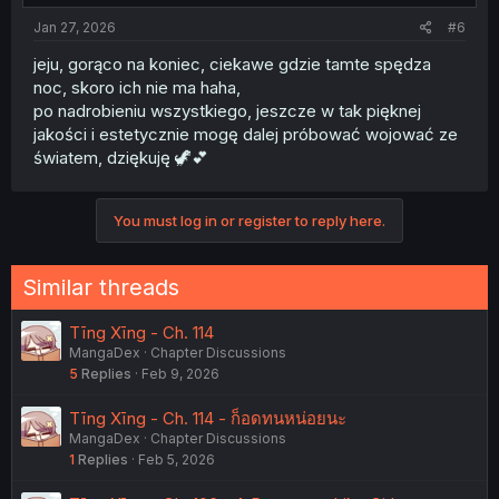
Jan 27, 2026
#6
jeju, gorąco na koniec, ciekawe gdzie tamte spędza
noc, skoro ich nie ma haha,
po nadrobieniu wszystkiego, jeszcze w tak pięknej
jakości i estetycznie mogę dalej próbować wojować ze
światem, dziękuję 🦖💕
You must log in or register to reply here.
Similar threads
Tīng Xīng - Ch. 114
MangaDex
Chapter Discussions
5
Replies
Feb 9, 2026
Tīng Xīng - Ch. 114 - ก็อดทนหน่อยนะ
MangaDex
Chapter Discussions
1
Replies
Feb 5, 2026