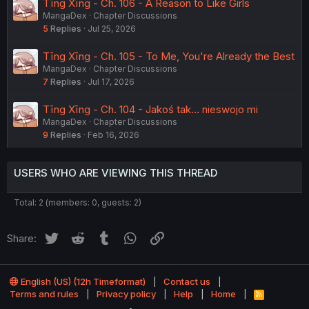
Tīng Xīng - Ch. 106 - A Reason to Like Girls
MangaDex
Chapter Discussions
5
Replies
Jul 25, 2026
Tīng Xīng - Ch. 105 - To Me, You're Already the Best
MangaDex
Chapter Discussions
7
Replies
Jul 17, 2026
Tīng Xīng - Ch. 104 - Jakoś tak... nieswojo mi
MangaDex
Chapter Discussions
9
Replies
Feb 16, 2026
USERS WHO ARE VIEWING THIS THREAD
Total: 2 (members: 0, guests: 2)
Twitter
Reddit
Tumblr
WhatsApp
Link
Share:
English (US) (12h Timeformat)
Contact us
Terms and rules
Privacy policy
Help
Home
R
S