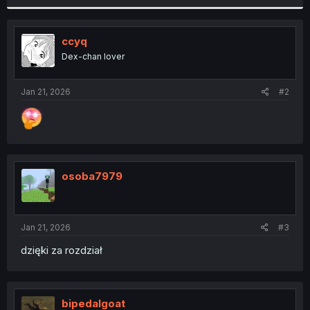
r
ccyq
Dex-chan lover
Jan 21, 2026
#2
osoba7979
Jan 21, 2026
#3
dzięki za rozdział
bipedalgoat