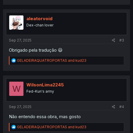
a
c
t
i
aleatorvoid
o
Dex-chan lover
n
s
:
Sep 27, 2025
#3
Obrigado pela tradução 😃
R
GELADEIRAQUATROPORTAS
and
kud23
e
a
c
t
i
WilsonLima2245
W
o
Fed-Kun's army
n
s
:
Sep 27, 2025
#4
Não entendo essa obra, mas gosto
R
GELADEIRAQUATROPORTAS
and
kud23
e