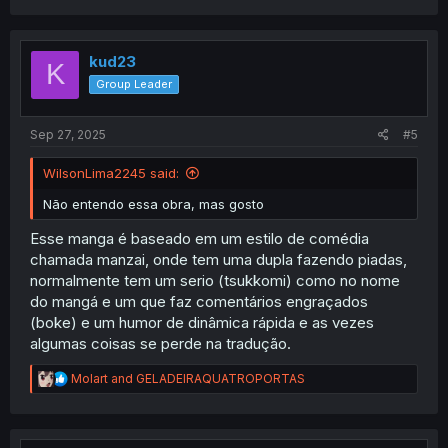
a
c
t
i
kud23
K
o
Group Leader
n
s
:
Sep 27, 2025
#5
WilsonLima2245 said:
Não entendo essa obra, mas gosto
Esse manga é baseado em um estilo de comédia
chamada manzai, onde tem uma dupla fazendo piadas,
normalmente tem um serio (tsukkomi) como no nome
do mangá e um que faz comentários engraçados
(boke) e um humor de dinâmica rápida e as vezes
algumas coisas se perde na tradução.
R
Molart
and
GELADEIRAQUATROPORTAS
e
a
c
t