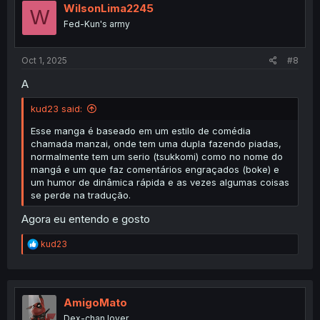
i
WilsonLima2245
W
o
Fed-Kun's army
n
s
:
Oct 1, 2025
#8
A
kud23 said:
Esse manga é baseado em um estilo de comédia
chamada manzai, onde tem uma dupla fazendo piadas,
normalmente tem um serio (tsukkomi) como no nome do
mangá e um que faz comentários engraçados (boke) e
um humor de dinâmica rápida e as vezes algumas coisas
se perde na tradução.
Agora eu entendo e gosto
R
kud23
e
a
c
t
i
AmigoMato
o
Dex-chan lover