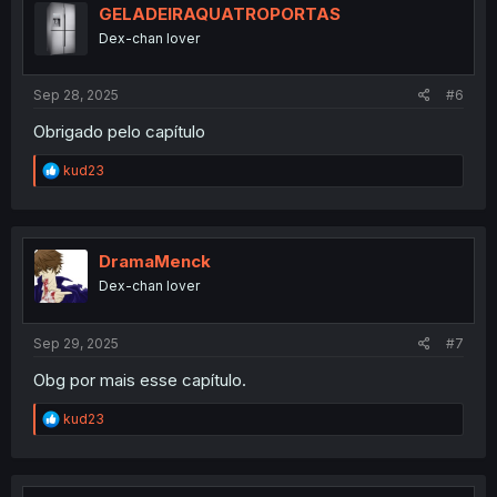
i
GELADEIRAQUATROPORTAS
o
Dex-chan lover
n
s
:
Sep 28, 2025
#6
Obrigado pelo capítulo
R
kud23
e
a
c
t
i
DramaMenck
o
Dex-chan lover
n
s
:
Sep 29, 2025
#7
Obg por mais esse capítulo.
R
kud23
e
a
c
t