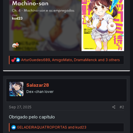
r
R
ArturGuedes689
,
AmigoMato
,
DramaMenck
and 3 others
e
a
c
t
i
Salazar28
o
Dex-chan lover
n
s
:
Sep 27, 2025
#2
Obrigado pelo capítulo
R
GELADEIRAQUATROPORTAS
and
kud23
e