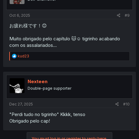
n
s
:
Oct 6, 2025
#9
お疲れ様です！😊
Muito obrigado pelo capítulo 🐱☺️ tigrinho acabando
com os assalariados...
R
kud23
e
a
c
t
i
Nexteen
o
Double-page supporter
n
s
:
Dec 27, 2025
#10
"Perdi tudo no tigrinho" Kkkk, tenso
Obrigado pelo cap!
You must log in or register to reply here.