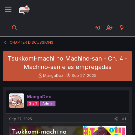
CHAPTER DISCUSSIONS
Tsukkomi-machi no Machino-san - Ch. 4 -
Machino-san e as empregadas
T
S
MangaDex
Sep 27, 2025
h
t
r
a
e
r
MangaDex
a
t
d
d
Staff
Admin
s
a
t
t
a
e
Sep 27, 2025
#1
r
t
e