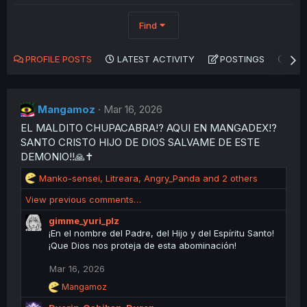
Find
PROFILE POSTS
LATEST ACTIVITY
POSTINGS
AB
Mangamoz
Mar 16, 2026
EL MALDITO CHUPACABRA!? AQUI EN MANGADEX!?
SANTO CRISTO HIJO DE DIOS SALVAME DE ESTE
DEMONIO!!🙏✝️
R
Manko-sensei
,
Litreara
,
Angry_Panda
and 2 others
e
View previous comments…
a
c
gimme_yuri_plz
t
¡En el nombre del Padre, del Hijo y del Espíritu Santo!
i
¡Que Dios nos proteja de esta abominación!
o
n
Mar 16, 2026
s
R
Mangamoz
:
e