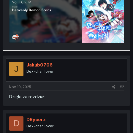
Jakub0706
J
Dex-chan lover
Nov 19, 2025
#2
Dzięki za rozdział
DRycerz
D
Dex-chan lover