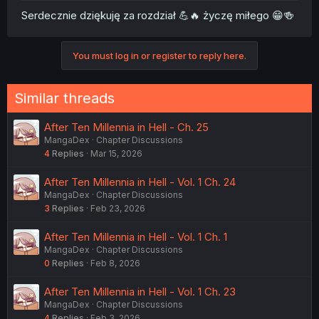
Serdecznie dziękuję za rozdział 💪🔥 życzę miłego 😁🍻
You must log in or register to reply here.
Similar threads
After Ten Millennia in Hell - Ch. 25
MangaDex
Chapter Discussions
4
Replies
Mar 15, 2026
After Ten Millennia in Hell - Vol. 1 Ch. 24
MangaDex
Chapter Discussions
3
Replies
Feb 23, 2026
After Ten Millennia in Hell - Vol. 1 Ch. 1
MangaDex
Chapter Discussions
0
Replies
Feb 8, 2026
After Ten Millennia in Hell - Vol. 1 Ch. 23
MangaDex
Chapter Discussions
4
Replies
Feb 3, 2026