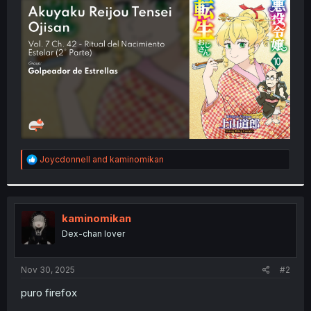
t
e
r
R
Joycdonnell
and
kaminomikan
e
a
c
t
i
kaminomikan
o
Dex-chan lover
n
s
:
Nov 30, 2025
#2
puro firefox