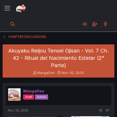
CHAPTER DISCUSSIONS
Akuyaku Reijou Tensei Ojisan - Vol. 7 Ch.
42 - Ritual del Nacimiento Estelar (2°
Parte)
T
S
MangaDex
Nov 30, 2025
h
t
r
a
e
r
MangaDex
a
t
d
d
Staff
Admin
s
a
t
t
a
e
Nov 30, 2025
#1
r