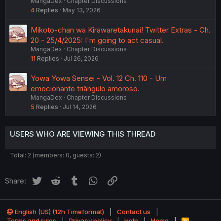
MangaDex
Chapter Discussions
4
Replies
May 13, 2026
Mikoto-chan wa Kirawaretakunai! Twitter Extras - Ch.
20 - 25/4/2025: I'm going to act casual.
MangaDex
Chapter Discussions
11
Replies
Jul 26, 2026
Yowa Yowa Sensei - Vol. 12 Ch. 110 - Um
emocionante triângulo amoroso.
MangaDex
Chapter Discussions
5
Replies
Jul 14, 2026
USERS WHO ARE VIEWING THIS THREAD
Total: 2 (members: 0, guests: 2)
Twitter
Reddit
Tumblr
WhatsApp
Link
Share:
English (US) (12h Timeformat)
Contact us
Terms and rules
Privacy policy
Help
Home
R