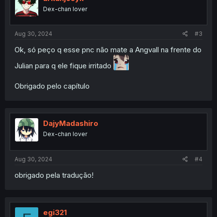
Dex-chan lover
Aug 30, 2024
#3
Ok, só peço q esse pnc não mate a Angvall na frente do
Julian para q ele fique irritado
Obrigado pelo capítulo
DajyMadashiro
Dex-chan lover
Aug 30, 2024
#4
obrigado pela tradução!
egi321