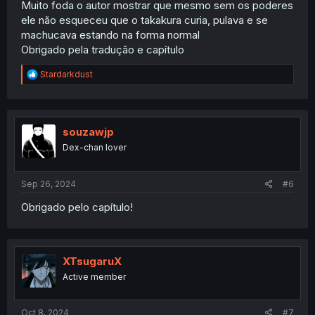
Muito foda o autor mostrar que mesmo sem os poderes
ele não esqueceu que o takakura curia, pulava e se
machucava estando na forma normal
Obrigado pela tradução e capítulo
R
Stardarkdust
e
a
c
t
i
souzawjp
o
Dex-chan lover
n
s
:
Sep 26, 2024
#6
Obrigado pelo capítulo!
XTsugaruX
Active member
Oct 8, 2024
#7