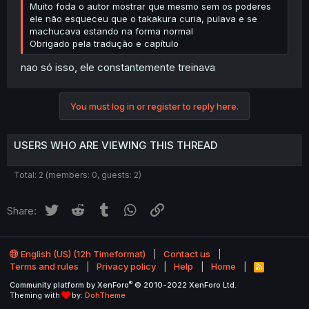
Muito foda o autor mostrar que mesmo sem os poderes
ele não esqueceu que o takakura curia, pulava e se
machucava estando na forma normal
Obrigado pela tradução e capítulo
nao só isso, ele constantemente treinava
You must log in or register to reply here.
USERS WHO ARE VIEWING THIS THREAD
Total: 2 (members: 0, guests: 2)
Twitter
Reddit
Tumblr
WhatsApp
Link
Share:
English (US) (12h Timeformat)
Contact us
Terms and rules
Privacy policy
Help
Home
R
S
®
Community platform by XenForo
© 2010-2022 XenForo Ltd.
S
Theming with
by:
DohTheme