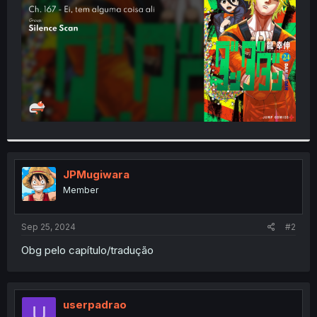
r
JPMugiwara
Member
Sep 25, 2024
#2
Obg pelo capítulo/tradução
userpadrao
U