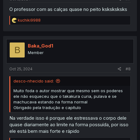
O professor com as calças quase no peito ksksksksks
R
kuchiki9988
e
a
c
t
i
Baka_God1
B
o
Member
n
s
:
Oct 25, 2024
#8
desco-nhecido said:
Muito foda o autor mostrar que mesmo sem os poderes
ele não esqueceu que o takakura curia, pulava e se
machucava estando na forma normal
Obrigado pela tradução e capítulo
Na verdade isso é porque ele estressava o corpo dele
quase diariamente ao limite na forma possuída, por isso
ele está bem mais forte e rápido