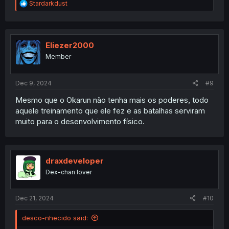
R
Stardarkdust
e
a
c
t
i
Eliezer2000
o
Member
n
s
:
Dec 9, 2024
#9
Mesmo que o Okarun não tenha mais os poderes, todo
aquele treinamento que ele fez e as batalhas serviram
muito para o desenvolvimento físico.
draxdeveloper
Dex-chan lover
Dec 21, 2024
#10
desco-nhecido said: