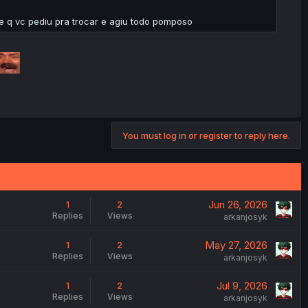
te q vc pediu pra trocar e agiu todo pomposo
You must log in or register to reply here.
Jun 26, 2026
1
2
Replies
Views
arkanjosyk
May 27, 2026
1
2
Replies
Views
arkanjosyk
Jul 9, 2026
1
2
Replies
Views
arkanjosyk