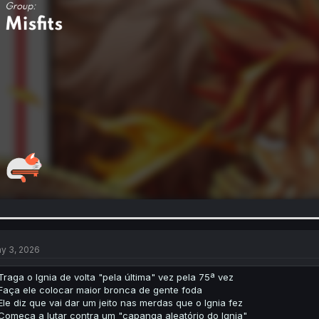
y 3, 2026
Traga o Ignia de volta "pela última" vez pela 75ª vez
Faça ele colocar maior bronca de gente foda
Ele diz que vai dar um jeito nas merdas que o Ignia fez
Começa a lutar contra um "capanga aleatório do Ignia"