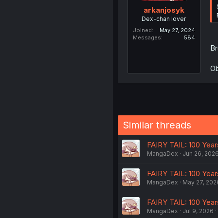
arkanjosyk
Dex-chan lover
Joined
May 27, 2024
Messages
584
Br
Ob
Similar threads
FAIRY TAIL: 100 Year
MangaDex
Jun 26, 202
FAIRY TAIL: 100 Year
MangaDex
May 27, 202
FAIRY TAIL: 100 Year
MangaDex
Jul 9, 2026