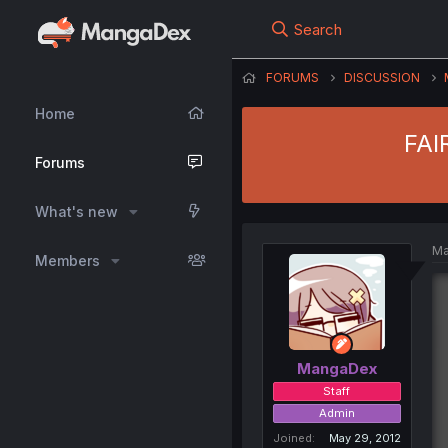
Search
FORUMS
DISCUSSION
Home
FAI
Forums
What's new
Ma
Members
MangaDex
Staff
Admin
Joined
May 29, 2012