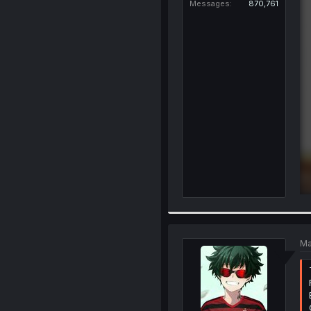
Messages
870,761
Ma