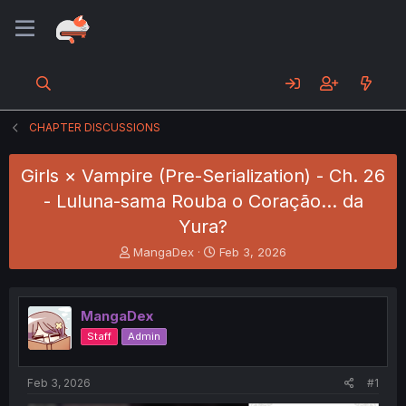
CHAPTER DISCUSSIONS
Girls × Vampire (Pre-Serialization) - Ch. 26
- Luluna-sama Rouba o Coração... da
Yura?
T
S
MangaDex
Feb 3, 2026
h
t
r
a
e
r
MangaDex
a
t
d
d
Staff
Admin
s
a
t
t
a
e
Feb 3, 2026
#1
r