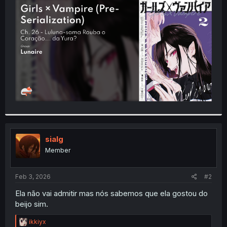
t
e
r
sialg
Member
Feb 3, 2026
#2
Ela não vai admitir mas nós sabemos que ela gostou do
beijo sim.
R
ikkiyx