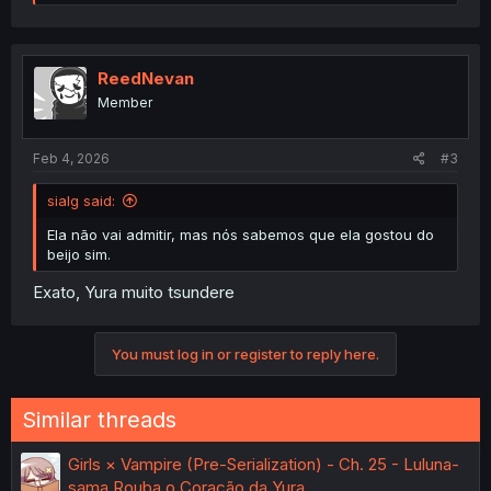
e
a
c
t
i
ReedNevan
o
Member
n
s
:
Feb 4, 2026
#3
sialg said:
Ela não vai admitir, mas nós sabemos que ela gostou do
beijo sim.
Exato, Yura muito tsundere
You must log in or register to reply here.
Similar threads
Girls × Vampire (Pre-Serialization) - Ch. 25 - Luluna-
sama Rouba o Coração da Yura