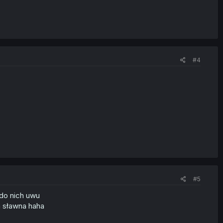
#4
#5
 do nich uwu
a sławna haha