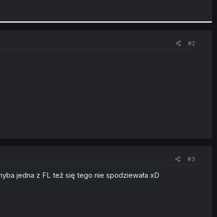
#2
#3
chyba jedna z FL też się tego nie spodziewała xD