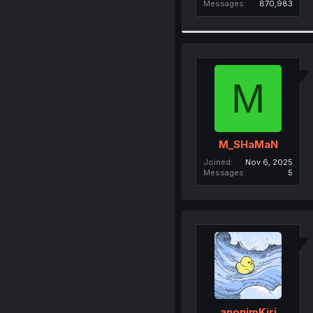
Messages
870,983
M
M_SHaMaN
Joined
Nov 6, 2025
Messages
5
anonimKiri