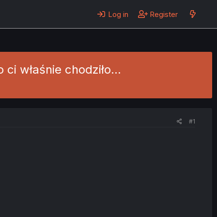
Log in
Register
 ci właśnie chodziło...
#1