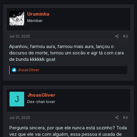
Uruminha
Member
Jul 31, 2025
#3
Apanhou, farmou aura, farmou mais aura, lançou o
discurso de morte, tomou um socão e agr tá com cara
de bunda kkkkkk goat
R
JhoasOliver
e
a
c
t
i
JhoasOliver
J
o
Dex-chan lover
n
s
:
Jul 31, 2025
#4
Pergunta sincera, por que ele nunca está sozinho? Toda
vez que ele vai com alguém, essa pessoa é usada de