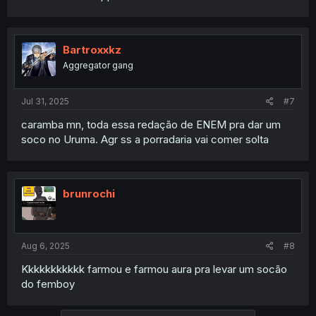
Bartroxxkz
Aggregator gang
Jul 31, 2025
#7
caramba mn, toda essa redação de ENEM pra dar um
soco no Uruma. Agr ss a porradaria vai comer solta
brunrochi
Aug 6, 2025
#8
Kkkkkkkkkkk farmou e farmou aura pra levar um socão
do femboy