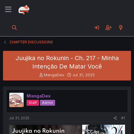
CHAPTER DISCUSSIONS
Juujika no Rokunin - Ch. 217 - Minha
Intenção De Matar Você
T
S
MangaDex
Jul 31, 2025
h
t
r
a
e
r
MangaDex
a
t
d
d
Staff
Admin
s
a
t
t
a
e
Jul 31, 2025
#1
r
t
e