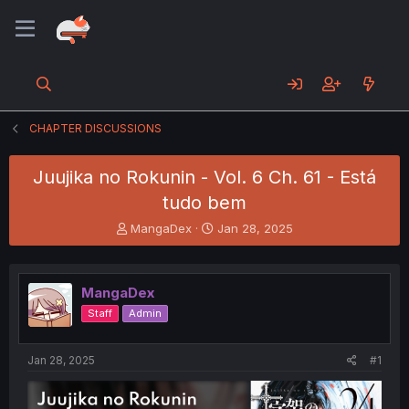
CHAPTER DISCUSSIONS
Juujika no Rokunin - Vol. 6 Ch. 61 - Está
tudo bem
T
S
MangaDex
Jan 28, 2025
h
t
r
a
e
r
MangaDex
a
t
d
d
Staff
Admin
s
a
t
t
a
e
Jan 28, 2025
#1
r
t
e