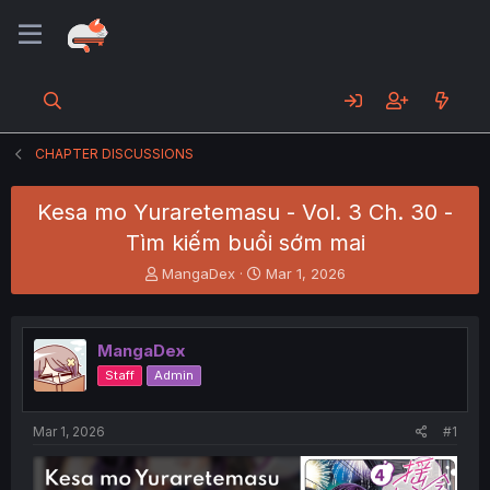
CHAPTER DISCUSSIONS
Kesa mo Yuraretemasu - Vol. 3 Ch. 30 -
Tìm kiếm buổi sớm mai
T
S
MangaDex
Mar 1, 2026
h
t
r
a
e
r
MangaDex
a
t
d
d
Staff
Admin
s
a
t
t
a
e
Mar 1, 2026
#1
r
t
e