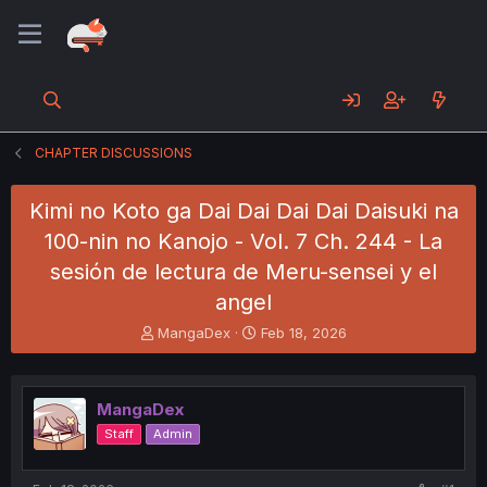
CHAPTER DISCUSSIONS
Kimi no Koto ga Dai Dai Dai Dai Daisuki na
100-nin no Kanojo - Vol. 7 Ch. 244 - La
sesión de lectura de Meru-sensei y el
angel
T
S
MangaDex
Feb 18, 2026
h
t
r
a
e
r
MangaDex
a
t
d
d
Staff
Admin
s
a
t
t