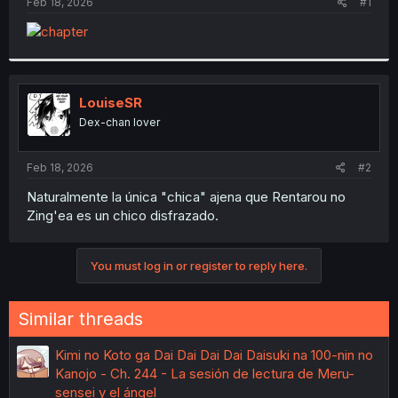
a
e
Feb 18, 2026
#1
r
t
e
r
LouiseSR
Dex-chan lover
Feb 18, 2026
#2
Naturalmente la única "chica" ajena que Rentarou no
Zing'ea es un chico disfrazado.
You must log in or register to reply here.
Similar threads
Kimi no Koto ga Dai Dai Dai Dai Daisuki na 100-nin no
Kanojo - Ch. 244 - La sesión de lectura de Meru-
sensei y el ángel