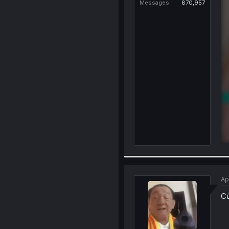
Messages
870,957
Ap
Cứ