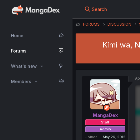
Search
FORUMS
DISCUSSION
Home
Kimi wa, N
Forums
What's new
Ap
Members
MangaDex
Staff
Admin
Joined
May 29, 2012