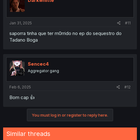
Darkwhitte
o
n
s
:
Jan 31, 2025
#11
saporra tinha que ter m0rrido no ep do sequestro do
Tadano Boga
Sencec4
Aggregator gang
Feb 6, 2025
#12
Bom cap 👍
You must log in or register to reply here.
Similar threads