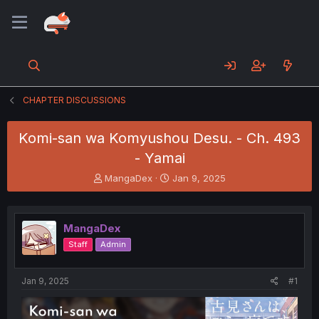
CHAPTER DISCUSSIONS
Komi-san wa Komyushou Desu. - Ch. 493
- Yamai
T
S
MangaDex
Jan 9, 2025
h
t
r
a
e
r
MangaDex
a
t
d
d
Staff
Admin
s
a
t
t
a
e
Jan 9, 2025
#1
r
t
e