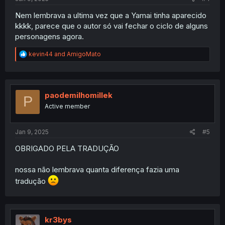
Nem lembrava a ultima vez que a Yamai tinha aparecido
kkkk, parece que o autor só vai fechar o ciclo de alguns
personagens agora.
R
kevin44
and
AmigoMato
e
a
c
t
i
paodemilhomillek
P
o
Active member
n
s
:
Jan 9, 2025
#5
OBRIGADO PELA TRADUÇÃO
nossa não lembrava quanta diferença fazia uma
tradução
kr3bys