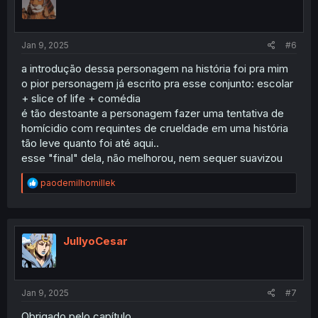
Jan 9, 2025
#6
a introdução dessa personagem na história foi pra mim
o pior personagem já escrito pra esse conjunto: escolar
+ slice of life + comédia
é tão destoante a personagem fazer uma tentativa de
homícidio com requintes de crueldade em uma história
tão leve quanto foi até aqui..
esse "final" dela, não melhorou, nem sequer suavizou
R
paodemilhomillek
e
a
c
t
i
JullyoCesar
o
n
s
:
Jan 9, 2025
#7
Obrigado pelo capítulo