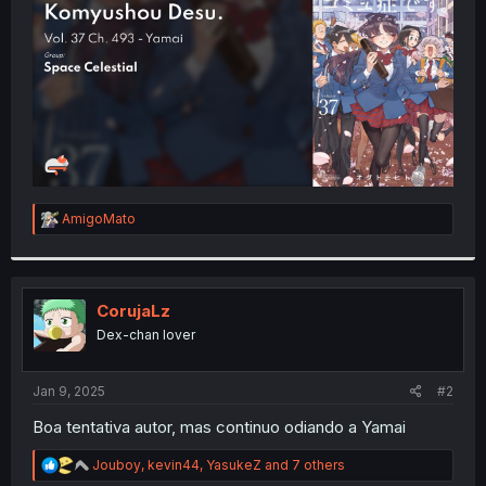
r
R
AmigoMato
e
a
c
t
i
CorujaLz
o
Dex-chan lover
n
s
:
Jan 9, 2025
#2
Boa tentativa autor, mas continuo odiando a Yamai
R
Jouboy
,
kevin44
,
YasukeZ
and 7 others
e