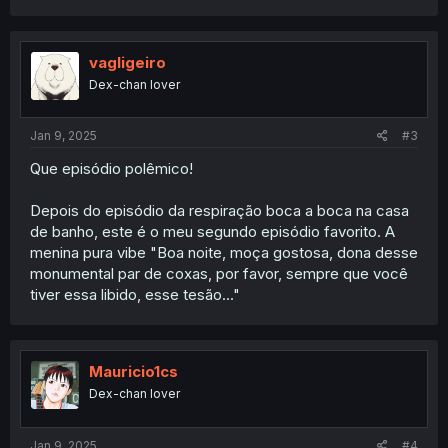
a
c
t
i
vagligeiro
o
Dex-chan lover
n
s
:
Jan 9, 2025
#3
Que episódio polêmico!
Depois do episódio da respiração boca a boca na casa
de banho, este é o meu segundo episódio favorito. A
menina pura vibe "Boa noite, moça gostosa, dona desse
monumental par de coxas, por favor, sempre que você
tiver essa libido, esse tesão..."
Mauricio1cs
Dex-chan lover
Jan 9, 2025
#4