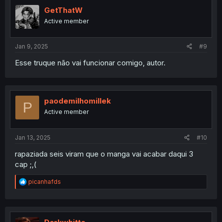
GetThatW
Active member
Jan 9, 2025
#9
Esse truque não vai funcionar comigo, autor.
paodemilhomillek
P
Active member
Jan 13, 2025
#10
rapaziada seis viram que o manga vai acabar daqui 3
cap ;,(
R
picanhafds
e
a
c
t
i