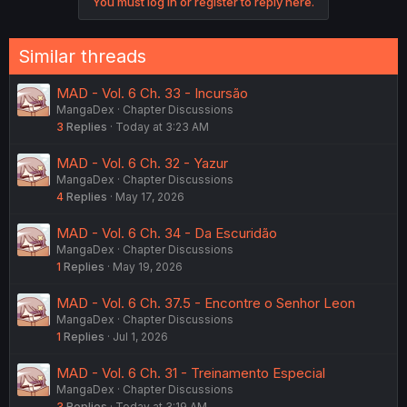
You must log in or register to reply here.
Similar threads
MAD - Vol. 6 Ch. 33 - Incursão
MangaDex
Chapter Discussions
3
Replies
Today at 3:23 AM
MAD - Vol. 6 Ch. 32 - Yazur
MangaDex
Chapter Discussions
4
Replies
May 17, 2026
MAD - Vol. 6 Ch. 34 - Da Escuridão
MangaDex
Chapter Discussions
1
Replies
May 19, 2026
MAD - Vol. 6 Ch. 37.5 - Encontre o Senhor Leon
MangaDex
Chapter Discussions
1
Replies
Jul 1, 2026
MAD - Vol. 6 Ch. 31 - Treinamento Especial
MangaDex
Chapter Discussions
3
Replies
Today at 3:19 AM