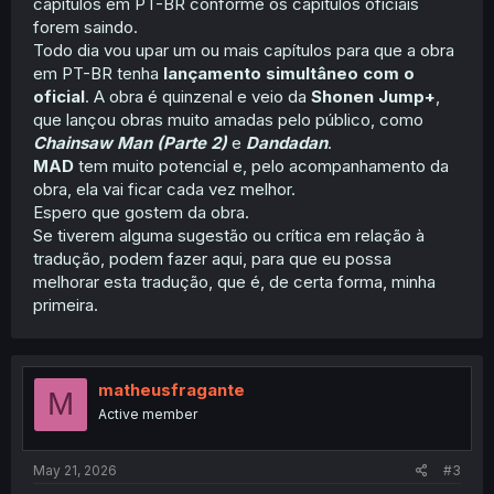
capítulos em PT-BR conforme os capítulos oficiais
forem saindo.
Todo dia vou upar um ou mais capítulos para que a obra
em PT-BR tenha
lançamento simultâneo com o
oficial
. A obra é quinzenal e veio da
Shonen Jump+
,
que lançou obras muito amadas pelo público, como
Chainsaw Man (Parte 2)
e
Dandadan
.
MAD
tem muito potencial e, pelo acompanhamento da
obra, ela vai ficar cada vez melhor.
Espero que gostem da obra.
Se tiverem alguma sugestão ou crítica em relação à
tradução, podem fazer aqui, para que eu possa
melhorar esta tradução, que é, de certa forma, minha
primeira.
matheusfragante
M
Active member
May 21, 2026
#3