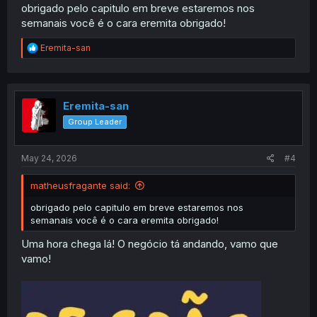
obrigado pelo capitulo em breve estaremos nos
semanais você é o cara eremita obrigado!
R
Eremita-san
e
a
c
t
i
Eremita-san
o
Group Leader
n
s
:
May 24, 2026
#4
matheusfragante said:
obrigado pelo capitulo em breve estaremos nos
semanais você é o cara eremita obrigado!
Uma hora chega lá! O negócio tá andando, vamo que
vamo!