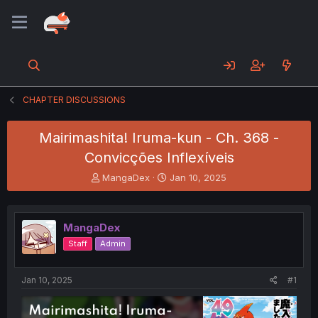
CHAPTER DISCUSSIONS
Mairimashita! Iruma-kun - Ch. 368 -
Convicções Inflexíveis
T
S
MangaDex
Jan 10, 2025
h
t
r
a
e
r
MangaDex
a
t
d
d
Staff
Admin
s
a
t
t
a
e
Jan 10, 2025
#1
r
t
e