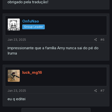
obrigado pela tradução!
OnfuNao
Group Leader
Jan 23, 2025
#6
impressionante que a família Amy nunca sai do pé do
Iruma
luck_mg16
Jan 23, 2025
#7
eu q editei