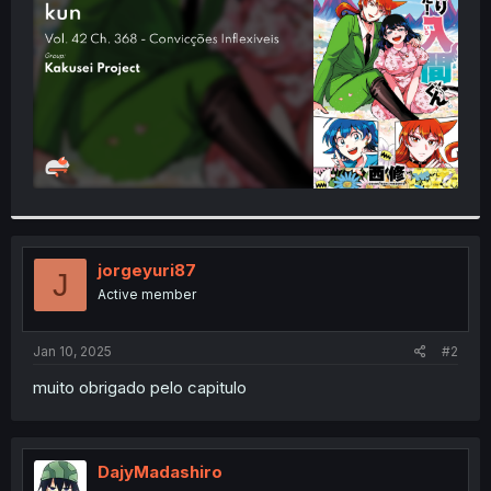
r
jorgeyuri87
J
Active member
Jan 10, 2025
#2
muito obrigado pelo capitulo
DajyMadashiro