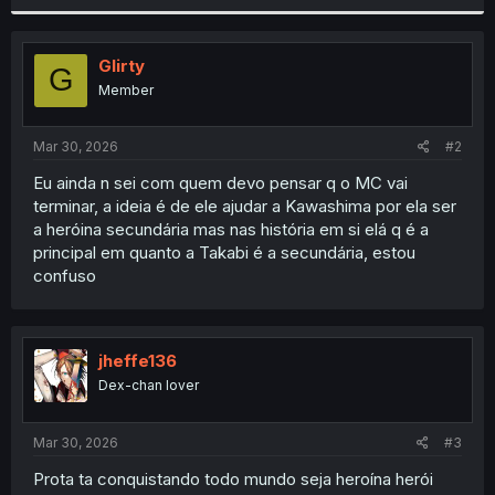
r
Glirty
G
Member
Mar 30, 2026
#2
Eu ainda n sei com quem devo pensar q o MC vai
terminar, a ideia é de ele ajudar a Kawashima por ela ser
a heróina secundária mas nas história em si elá q é a
principal em quanto a Takabi é a secundária, estou
confuso
jheffe136
Dex-chan lover
Mar 30, 2026
#3
Prota ta conquistando todo mundo seja heroína herói