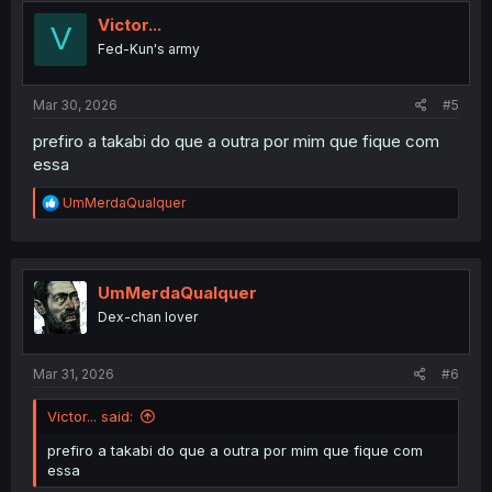
t
i
Victor...
V
o
Fed-Kun's army
n
s
:
Mar 30, 2026
#5
prefiro a takabi do que a outra por mim que fique com
essa
R
UmMerdaQualquer
e
a
c
t
i
UmMerdaQualquer
o
Dex-chan lover
n
s
:
Mar 31, 2026
#6
Victor... said:
prefiro a takabi do que a outra por mim que fique com
essa