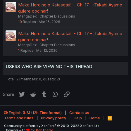
Make Heroine o Katasetai!! - Ch. 17 - ¡Takabi Ayame
quiere cocinar!
MangaDex
Chapter Discussions
10
Replies
Mar 16, 2026
Make Heroine o Katasetai!! - Ch. 17 - ¡Takabi Ayame
quiere cocinar!
MangaDex
Chapter Discussions
1
Replies
Mar 12, 2026
USERS WHO ARE VIEWING THIS THREAD
Total: 2 (members: 0, guests: 2)
Twitter
Reddit
Tumblr
WhatsApp
Link
Share:
English (US) (12h Timeformat)
Contact us
Terms and rules
Privacy policy
Help
Home
R
S
®
Community platform by XenForo
© 2010-2022 XenForo Ltd.
S
Theming with
by:
DohTheme