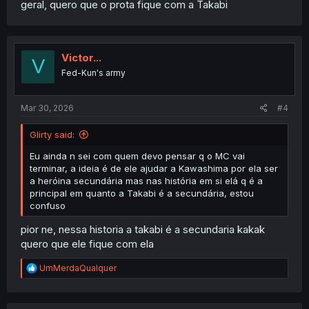
geral, quero que o prota fique com a Takabi
Victor...
V
Fed-Kun's army
Mar 30, 2026
#4
Glirty said:
Eu ainda n sei com quem devo pensar q o MC vai
terminar, a ideia é de ele ajudar a Kawashima por ela ser
a heróina secundária mas nas história em si elá q é a
principal em quanto a Takabi é a secundária, estou
confuso
pior ne, nessa historia a takabi é a secundaria kakak
quero que ele fique com ela
R
UmMerdaQualquer
e
a
c