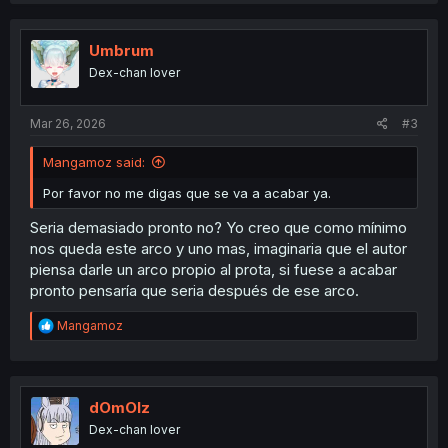
c
t
i
Umbrum
o
Dex-chan lover
n
s
:
Mar 26, 2026
#3
Mangamoz said:
Por favor no me digas que se va a acabar ya.
Seria demasiado pronto no? Yo creo que como mínimo
nos queda este arco y uno mas, imaginaria que el autor
piensa darle un arco propio al prota, si fuese a acabar
pronto pensaría que seria después de ese arco.
R
Mangamoz
e
a
c
t
i
dOmOlz
o
Dex-chan lover
n