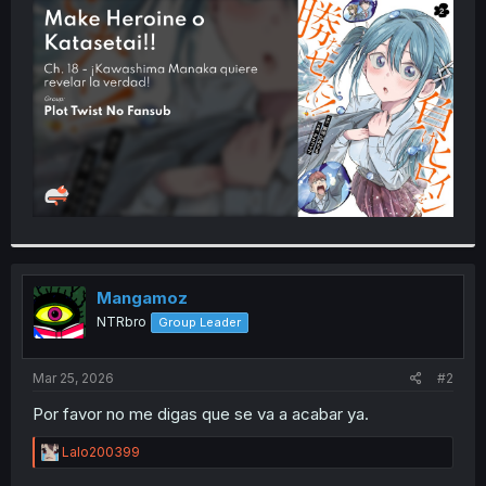
t
e
r
Mangamoz
NTRbro
Group Leader
Mar 25, 2026
#2
Por favor no me digas que se va a acabar ya.
R
Lalo200399
e
a