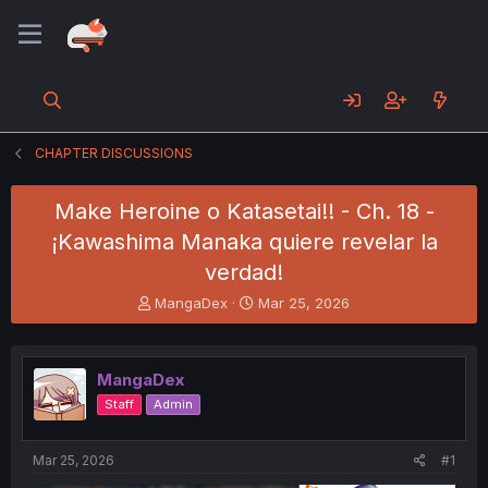
CHAPTER DISCUSSIONS
Make Heroine o Katasetai!! - Ch. 18 -
¡Kawashima Manaka quiere revelar la
verdad!
T
S
MangaDex
Mar 25, 2026
h
t
r
a
e
r
MangaDex
a
t
d
d
Staff
Admin
s
a
t
t
a
e
Mar 25, 2026
#1
r