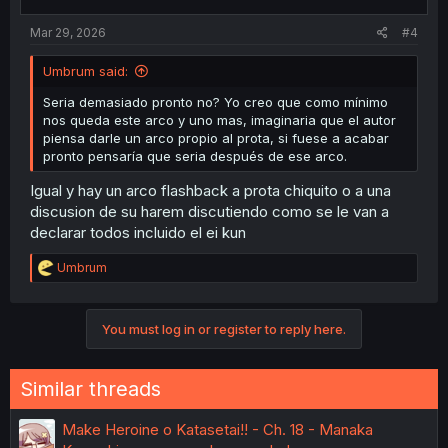
s
:
Mar 29, 2026
#4
Umbrum said:
Seria demasiado pronto no? Yo creo que como mínimo
nos queda este arco y uno mas, imaginaria que el autor
piensa darle un arco propio al prota, si fuese a acabar
pronto pensaría que seria después de ese arco.
Igual y hay un arco flashback a prota chiquito o a una
discusion de su harem discutiendo como se le van a
declarar todos incluido el ei kun
R
Umbrum
e
a
c
You must log in or register to reply here.
t
i
o
n
Similar threads
s
:
Make Heroine o Katasetai!! - Ch. 18 - Manaka