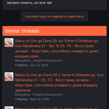
можно понять, но все же
You must log in or register to reply here.
Similar threads
Maou no Ore ga Dorei Elf wo Yome ni Shitanda ga,
Dou Medereba Ii? - Vol. 15 Ch. 75 - Восстание
дочери - бедствие, способное усмирить даже
владыку дем…
MangaDex
Chapter Discussions
1
Replies
Dec 21, 2025
Maou no Ore ga Dorei Elf o Yome ni Shitanda ga, Dou
Medereba Ii? - Ch. 73 - Восстание дочери -
бедствие, способное усмирить даже владыку
демонов
MangaDex
Chapter Discussions
1
Replies
Sep 30, 2025
Maou no Ore ga Dorei Elf wo Yome ni Shitanda ga,