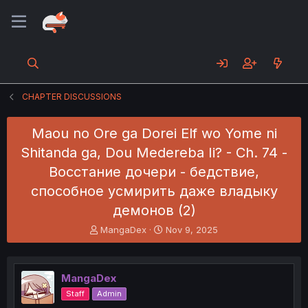
CHAPTER DISCUSSIONS
Maou no Ore ga Dorei Elf wo Yome ni
Shitanda ga, Dou Medereba Ii? - Ch. 74 -
Восстание дочери - бедствие,
способное усмирить даже владыку
демонов (2)
T
S
MangaDex
Nov 9, 2025
h
t
r
a
e
r
MangaDex
a
t
d
d
Staff
Admin
s
a