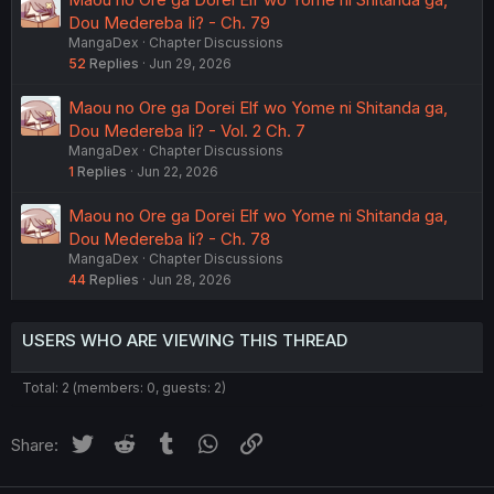
Dou Medereba Ii? - Ch. 79
MangaDex
Chapter Discussions
52
Replies
Jun 29, 2026
Maou no Ore ga Dorei Elf wo Yome ni Shitanda ga,
Dou Medereba Ii? - Vol. 2 Ch. 7
MangaDex
Chapter Discussions
1
Replies
Jun 22, 2026
Maou no Ore ga Dorei Elf wo Yome ni Shitanda ga,
Dou Medereba Ii? - Ch. 78
MangaDex
Chapter Discussions
44
Replies
Jun 28, 2026
USERS WHO ARE VIEWING THIS THREAD
Total: 2 (members: 0, guests: 2)
Twitter
Reddit
Tumblr
WhatsApp
Link
Share: