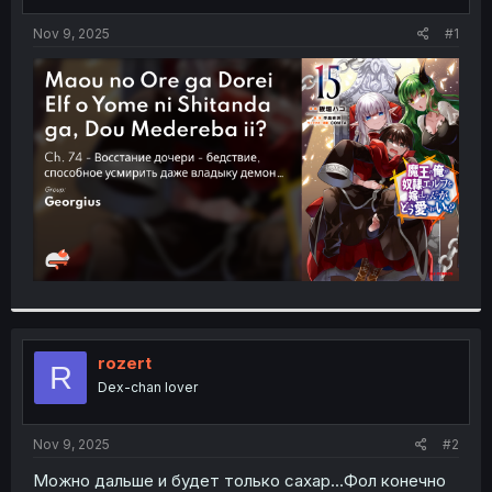
t
t
a
e
Nov 9, 2025
#1
r
t
e
r
rozert
R
Dex-chan lover
Nov 9, 2025
#2
Можно дальше и будет только сахар...Фол конечно