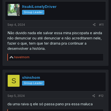
t
i
ItsukiLonelyDriver
o
Group Leader
n
s
:
Sep 4, 2024
#11
Não duvido nada ele salvar essa mina piscopata e ainda
não denunciar ou até denunciar e não acreditarem nele,
fazer o que, tem que ter drama pra continuar a
desenvolver a história.
R
havelmom
e
a
c
t
i
shinshom
S
o
Group Leader
n
s
:
Sep 5, 2024
#12
da uma raiva q ele só passa pano pra essa maluca