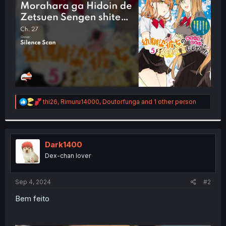
r
R
thi26
,
Rimuru14000
,
Doutorfunga
and 1 other person
e
a
c
t
i
Dark1400
o
Dex-chan lover
n
s
:
Sep 4, 2024
#2
Bem feito