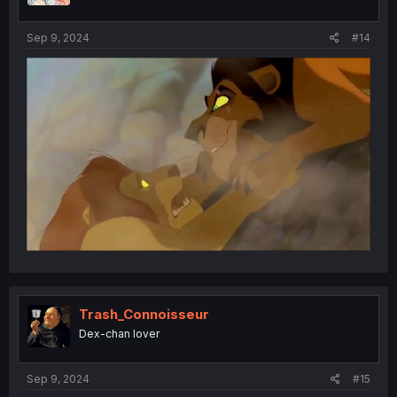
s
:
Sep 9, 2024
#14
Trash_Connoisseur
Dex-chan lover
Sep 9, 2024
#15