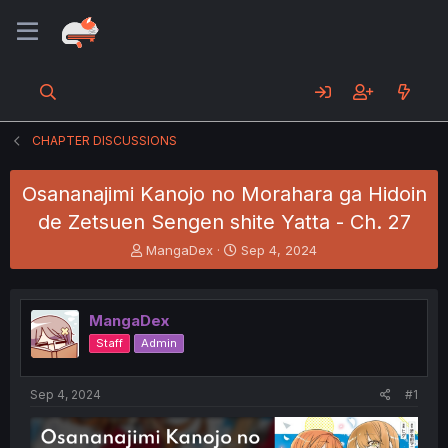
CHAPTER DISCUSSIONS
Osananajimi Kanojo no Morahara ga Hidoin
de Zetsuen Sengen shite Yatta - Ch. 27
T
S
MangaDex
Sep 4, 2024
h
t
r
a
e
r
MangaDex
a
t
d
d
Staff
Admin
s
a
t
t
a
e
Sep 4, 2024
#1
r
t
e