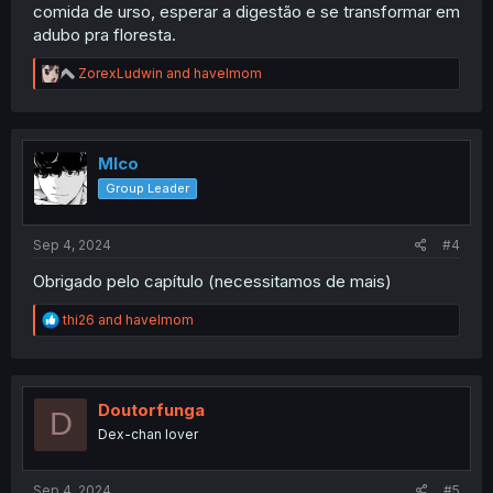
comida de urso, esperar a digestão e se transformar em
adubo pra floresta.
R
ZorexLudwin
and
havelmom
e
a
c
t
i
Mlco
o
Group Leader
n
s
:
Sep 4, 2024
#4
Obrigado pelo capítulo (necessitamos de mais)
R
thi26
and
havelmom
e
a
c
t
i
Doutorfunga
D
o
Dex-chan lover
n
s
:
Sep 4, 2024
#5