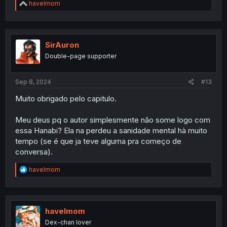
R
havelmom
e
a
c
t
i
SirAuron
o
Double-page supporter
n
s
:
Sep 8, 2024
#13
Muito obrigado pelo capitulo.
Meu deus pq o autor simplesmente não some logo com
essa Hanabi? Ela na perdeu a sanidade mental hà muito
tempo (se é que ja teve alguma pra começo de
conversa).
R
havelmom
e
a
c
t
i
havelmom
o
Dex-chan lover
n