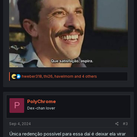
R
hweber318
,
thi26
,
havelmom
and 4 others
e
a
c
t
i
PolyChrome
P
o
Dex-chan lover
n
s
:
Sep 4, 2024
#3
Única redenção possível para essa daí é deixar ela virar