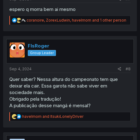
espero q morra bem ai mesmo
R
coranoire
,
ZorexLudwin
,
havelmom
and 1 other person
e
a
c
t
i
FlsRoger
o
Group Leader
n
s
:
Sep 4, 2024
#8
Quer saber? Nessa altura do campeonato tem que
deixar ela cair. Essa garota não sabe viver em
sociedade mais.
Obrigado pela tradução!
A publicação desse mangá é mensal?
R
havelmom
and
ItsukiLonelyDriver
e
a
c
t