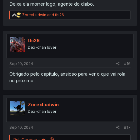
Deixa ela morrer logo, agente do diabo.
R
ZorexLudwin
and
thi26
e
a
c
t
i
thi26
o
Dex-chan lover
n
s
:
Sep 10, 2024
#16
Obrigado pelo capítulo, ansioso para ver o que vai rola
no próximo
ZorexLudwin
Dex-chan lover
Sep 10, 2024
#17
PolyChrome said: