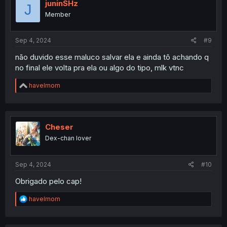
i
juninSHz
J
o
Member
n
s
:
Sep 4, 2024
#9
não duvido esse maluco salvar ela e ainda tô achando q
no final ele volta pra ela ou algo do tipo, mlk vtnc
R
havelmom
e
a
c
t
i
Cheser
o
Dex-chan lover
n
s
:
Sep 4, 2024
#10
Obrigado pelo cap!
R
havelmom
e
a
c